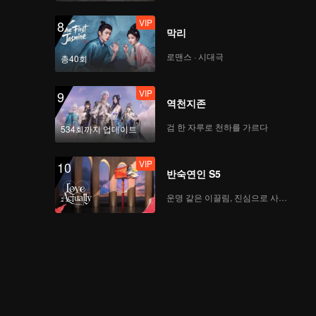
VIP
8
막리
로맨스 · 시대극
총40회
VIP
9
역천지존
검 한 자루로 천하를 가르다
534회까지 업데이트
VIP
10
반숙연인 S5
운명 같은 이끌림, 진심으로 사랑하다