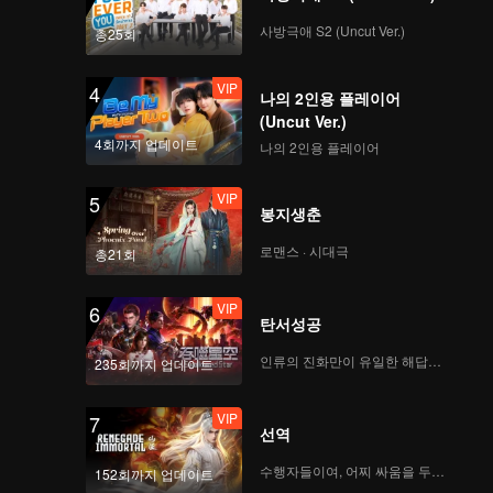
사방극애 S2 (Uncut Ver.)
총25회
VIP
4
나의 2인용 플레이어
(Uncut Ver.)
4회까지 업데이트
나의 2인용 플레이어
VIP
5
봉지생춘
로맨스 · 시대극
총21회
VIP
6
탄서성공
인류의 진화만이 유일한 해답이다
235회까지 업데이트
VIP
7
선역
수행자들이여, 어찌 싸움을 두려워하랴
152회까지 업데이트