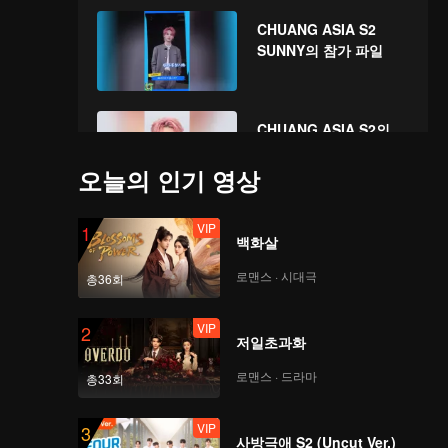
CHUANG ASIA S2
SUNNY의 참가 파일
CHUANG ASIA S2의
SUNNY 응원해 주세요
오늘의 인기 영상
VIP
1
백화살
로맨스 · 시대극
총36회
VIP
2
저일초과화
로맨스 · 드라마
총33회
VIP
3
사방극애 S2 (Uncut Ver.)