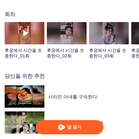
놀아나고, 시간을 조종하는 그녀가 후궁을 어떻게 뒤흔드는지 확인하라!
회차
후궁에서 시간을 조
후궁에서 시간을 조
후궁에서 시간을 조
후궁
종한다_01회
종한다_02회
종한다_03회
종한
당신을 위한 추천
사라진 아내를 구속한다
노점상 10년의 재벌가 영애
앱 열기