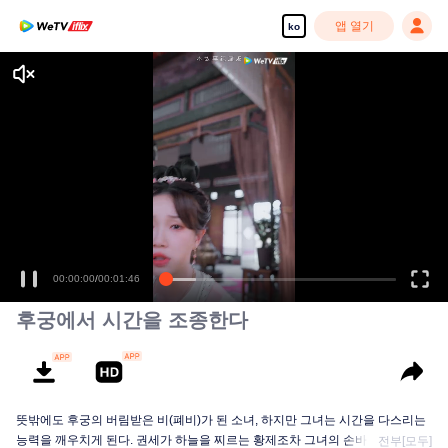
앱 열기
ko
00:00:00
/
00:01:46
후궁에서 시간을 조종한다
뜻밖에도 후궁의 버림받은 비(폐비)가 된 소녀, 하지만 그녀는 시간을 다스리는
능력을 깨우치게 된다. 권세가 하늘을 찌르는 황제조차 그녀의 손바닥 안에서
전부[모두]