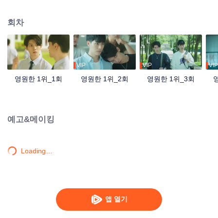
수이는 이해가 안 됐다. 초등학교 5학년부터 자신의 삶에 등장한 가오 스더, 가
오 스더가 나타나서부터 더는 1위와 인연이 없었다. [영원한 1위]에서 [영원한 2
회차
위]로 전락한 저우 수이... 어느덧 다가온 고3, 저우 수이는 대학교에 가면 가오
스더를 부딪힐 일이 없을 거라며 몰래 미소를 짓는다. 기쁜 마음으로 대학교에
들어간 저우 수이는 재차 좋아하는 수영부에 가입하며 떠받들리는 삶을 누린다.
하지만 웬걸 졸업 직전에 맞이하는 신입생 대결에서 가오 스더를 볼 줄이야! 가
오 스더의 출연으로 인해 자기가 짝사랑하는 선배 앞에서 우승을 하기는 커녕
VIP
VIP
VIP
오히려 부주의로 익사할 뻔한 저우 수이, 그때 드는 생각은 오직 하나였다, 죽-
영원한 1위_1회
영원한 1위_2회
영원한 1위_3회
고-싶-다! 게다가 그 선배는 자기가 젤 좋아하는 친구랑 사귀고 있는 걸 본 저우
수이는 완전 미칠 것만 같았다. 역시 가오 스더랑 부딪히면 좋은 일이 없어! 세상
은 이리 넓은데 왜 하필 가오 스더랑 부딪히는 지 알 길이 없는 저우 수이. 헌데
가오 스더는 자기를 계속 바라보고 있었단다. 대체 언제쯤이면 놓아줄까?
예고&메이킹
Loading…
앱 열기