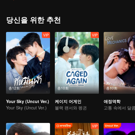
relationship for a long time, but it's not his right to interfere, espec
당신을 위한 추천
VIP
VIP
총12회
총10회
총10회
Your Sky (Uncut Ver.)
케이지 어게인
애정역학
Your Sky (Uncut Ver.)
블랙 팬서와 펭귄
VIP