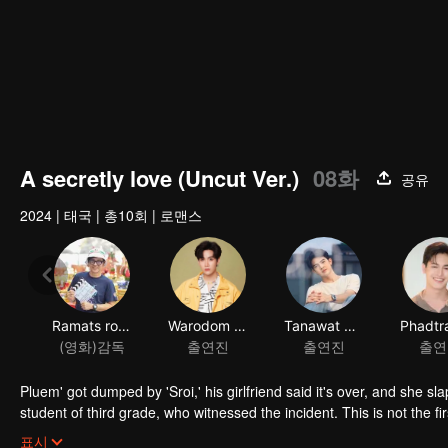
A secretly love (Uncut Ver.)
08화
공유
2024
|
태국
|
총10회
|
로맨스
Ramats roungpratoom
Warodom Khemmonta
(영화)감독
출연진
Pluem' got dumped by 'Sroi,' his girlfriend said it's over, and she slapped
student of third grade, who witnessed the incident. This is not the fi
has to admit that he has seen it so many times that it's become quit
표시