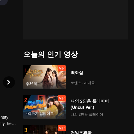
오늘의 인기 영상
VIP
1
백화살
로맨스 · 시대극
총36회
VIP
2
나의 2인용 플레이어
(Uncut Ver.)
4회까지 업데이트
나의 2인용 플레이어
ity, he
VIP
3
in toxic
저일초과화