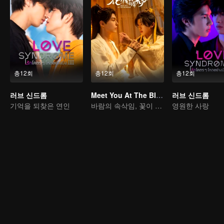
총12회
총12회
총12회
러브 신드롬
Meet You At The Blossom
러브 신드롬
기억을 되찾은 연인
바람의 속삭임, 꽃이 피는 날까지
영원한 사랑