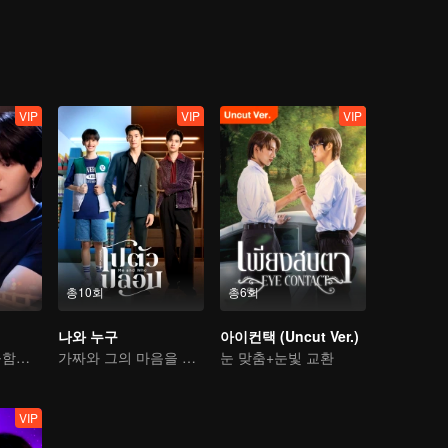
ially since he has liked him for seven years
VIP
VIP
VIP
총10회
총6회
나와 누구
아이컨택 (Uncut Ver.)
고통 속에서 달콤함을 찾은 사랑 여행
가짜와 그의 마음을 읽을 수 있는 약혼자
눈 맞춤+눈빛 교환
VIP