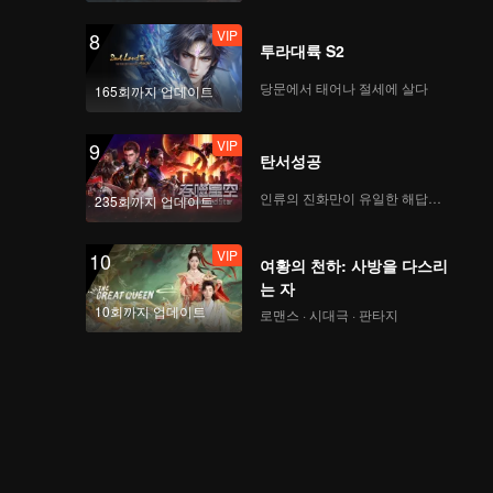
VIP
8
투라대륙 S2
당문에서 태어나 절세에 살다
165회까지 업데이트
VIP
9
탄서성공
인류의 진화만이 유일한 해답이다
235회까지 업데이트
VIP
10
여황의 천하: 사방을 다스리
는 자
10회까지 업데이트
로맨스 · 시대극 · 판타지