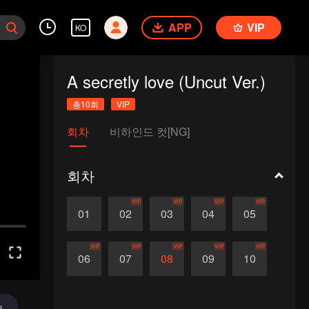
APP
VIP
KO
A secretly love (Uncut Ver.)
총10회
VIP
회차
비하인드 컷[NG]
회차
VIP
VIP
VIP
VIP
01
02
03
04
05
VIP
VIP
VIP
VIP
VIP
06
07
08
09
10