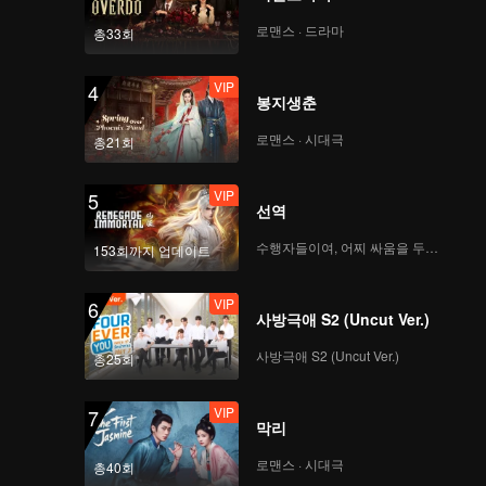
로맨스 · 드라마
총33회
VIP
4
봉지생춘
로맨스 · 시대극
총21회
VIP
5
선역
수행자들이여, 어찌 싸움을 두려워하랴
153회까지 업데이트
VIP
6
사방극애 S2 (Uncut Ver.)
사방극애 S2 (Uncut Ver.)
총25회
VIP
7
막리
로맨스 · 시대극
총40회