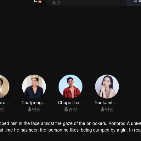
 him in the face amidst the gaze of the onlookers. Konprod A university
rst time he has seen the 'person he likes' being dumped by a girl. In real
e normal. Even though it's surprising why his older brother hasn't been 