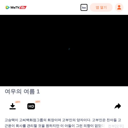
앱 열기
ko
고화질 콘텐츠를 끊김 없이 즐기세요
00:00:00
/
00:44:00
여우의 여름 1
고승택이 고씨백화점그룹의 회장이며 고부인의 양자이다. 고부인은 친아들 고
근윤이 회사를 관리할 것을 원하지만 이 아들이 그런 의향이 없었다. 따라서 고
전부[모두]