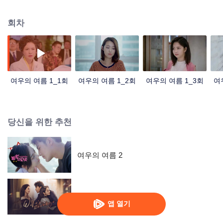
승택에게 고근윤이 회사에서 일할 수 있도록 해야 하였다. 고승택이 고근육과
사랑했던 복장 디자이너 려안서를 만났다. 그는 려안서를 채용하고 둘이 점점
회차
사랑에 빠졌다. 고근윤이 려안서가 회사에서 취직한 사실을 알고 그녀와 다시
만나고 싶지만 그녀가 고근윤과 다시 사귈 생각이 없다. 고부인은 그 사실을 알
고 고승택에게 둘을 더 이상 못 만나게 해달라고 하였다. 고승택과 려안서는 서
로 익숙해지고 사랑을 시작하였다.
여우의 여름 1_1회
여우의 여름 1_2회
여우의 여름 1_3회
여
당신을 위한 추천
여우의 여름 2
Wife's Revenge
앱 열기