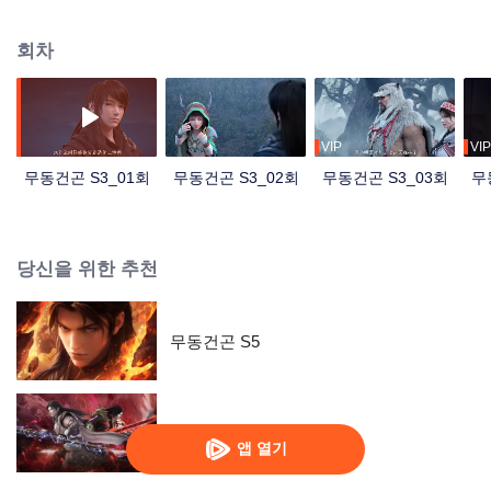
안내를 받아 린동은 마침내 대황고비에 도착하여, 포식조상(捕食祖像)에 대한
단서를 얻는 데 성공했습니다. 나아가 린랑톈을 비롯한 여러 강자들과의 경쟁을
회차
통해, 그는 창조무술, 대황감옥천지(大黃減千指)를 획득했습니다!
VIP
VIP
무동건곤 S3_01회
무동건곤 S3_02회
무동건곤 S3_03회
무
당신을 위한 추천
무동건곤 S5
무동건곤 S4
앱 열기