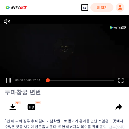
앱 열기
ko
00:00:00
/
00:22:04
투파창궁 년번
3년 뒤 피의 결투 후 마침내 가남학원으로 돌아가 훈아를 만난 소염은 그곳에서
수많은 벗을 사귀며 반문을 세운다. 또한 아버지의 복수를 위해 운람종과의 3차
전부[모두]