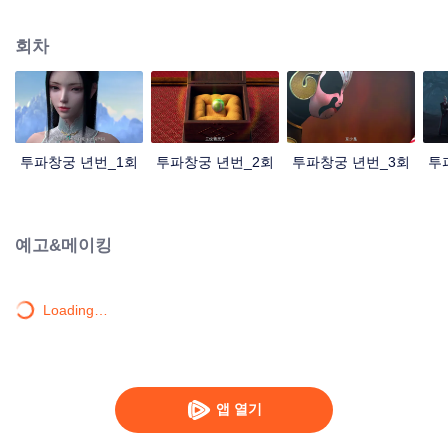
대격돌을 결심하며 천분연기탑에 들어가 운락심염을 삼키는 위험한 모험을 하
는데…
회차
투파창궁 년번_1회
투파창궁 년번_2회
투파창궁 년번_3회
투
예고&메이킹
Loading…
앱 열기