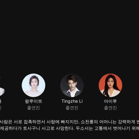
룡
왕루이쯔
Tingzhe Li
아이루
진
출연진
출연진
출연진
두 사람은 서로 접촉하면서 사랑에 빠지지만, 쇼천롱의 어머니는 강력하게 
 제공하다가 토사구니 사고로 사망한다. 두소서는 고통에서 벗어나기 위해
 쇼천롱의 이전 친구인 레이위증이 눈치채고, 그는 두소서의 선량함과 집