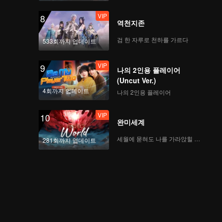
VIP
8
역천지존
검 한 자루로 천하를 가르다
533회까지 업데이트
VIP
9
나의 2인용 플레이어
(Uncut Ver.)
4회까지 업데이트
나의 2인용 플레이어
VIP
10
완미세계
세월에 묻혀도 나를 가라앉힐 수 없어
281회까지 업데이트