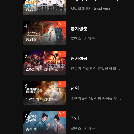
신이 두각
의 음모를
사방극애 S2 (Uncut Ver.)
총25회
VIP
4
봉지생춘
로맨스 · 시대극
총21회
VIP
5
탄서성공
인류의 진화만이 유일한 해답이다
235회까지 업데이트
VIP
6
선역
수행자들이여, 어찌 싸움을 두려워하랴
152회까지 업데이트
VIP
7
막리
로맨스 · 시대극
총40회