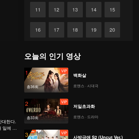
11
12
13
14
15
16
17
18
19
20
21
22
23
24
25
오늘의 인기 영상
26
27
28
29
30
VIP
1
백화살
로맨스 · 시대극
총36회
VIP
2
저일초과화
로맨스 · 드라마
총33회
반대한다.
 일에 몰
VIP
3
념에 감동
사방극애 S2 (Uncut Ver.)