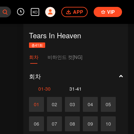
APP
VIP
KO
Tears In Heaven
총41회
회차
비하인드 컷[NG]
회차
01-30
31-41
01
02
03
04
05
06
07
08
09
10