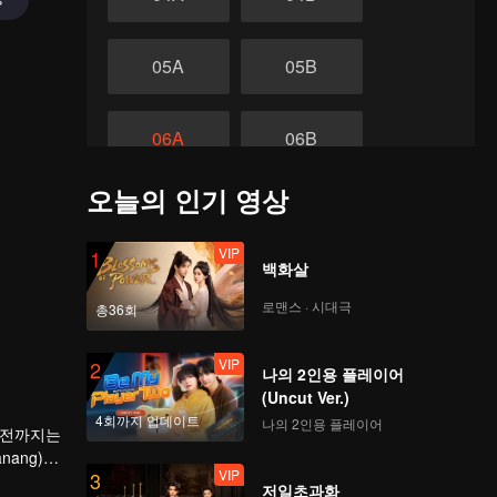
05A
05B
06A
06B
오늘의 인기 영상
07A
07B
VIP
1
끝
백화살
08A
08B
로맨스 · 시대극
총36회
VIP
2
나의 2인용 플레이어
(Uncut Ver.)
4회까지 업데이트
나의 2인용 플레이어
기 전까지는
nang)이
VIP
3
 있음에도
저일초과화