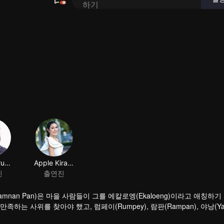
Jack Jarupong Kluaymai-ngam
진
Kamnan Pan)은 마을 사람들이 그를 에칼로엥(Ekaloeng)이라고 애칭하
 사위를 찾아야 했고, 럼페이(Rumpey), 람판(Rampan), 야낭(Ya
완벽해 보이지만, 숨의 이전 연인인 프라이 파(Prai Fah)가 그녀의 곁에