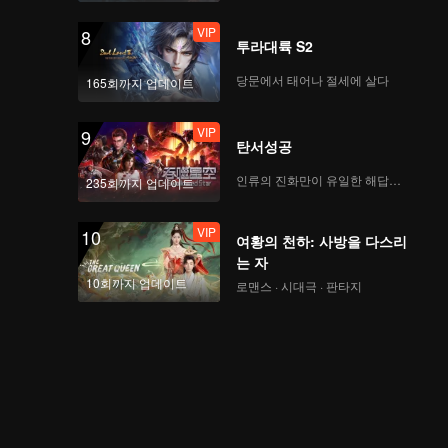
VIP
8
투라대륙 S2
당문에서 태어나 절세에 살다
165회까지 업데이트
VIP
9
탄서성공
인류의 진화만이 유일한 해답이다
235회까지 업데이트
VIP
10
여황의 천하: 사방을 다스리
는 자
10회까지 업데이트
로맨스 · 시대극 · 판타지