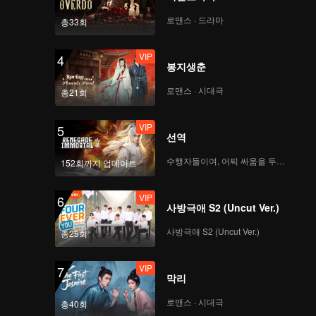
로맨스 · 드라마
총33회
VIP
4
봉지생춘
로맨스 · 시대극
총21회
VIP
5
선역
수행자들이여, 어찌 싸움을 두려워하랴
152회까지 업데이트
VIP
6
사방극애 S2 (Uncut Ver.)
사방극애 S2 (Uncut Ver.)
총25회
VIP
7
막리
로맨스 · 시대극
총40회