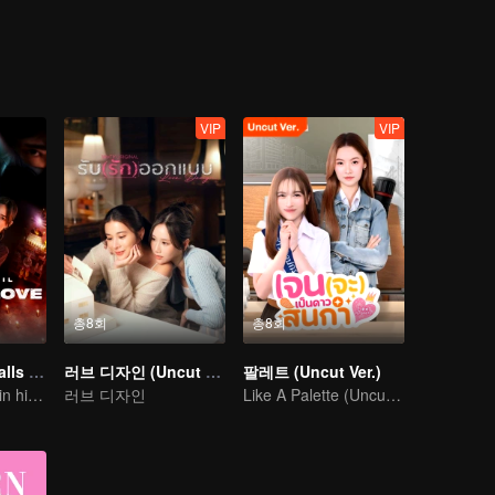
괴할 준비가 되어 있습니다. ...
VIP
VIP
총8회
총8회
When a Snail Falls in Love 2023
러브 디자인 (Uncut Ver.)
팔레트 (Uncut Ver.)
Thassapak Hsu in his leading role in this series featuring two ace investigators
러브 디자인
Like A Palette (Uncut Ver.)