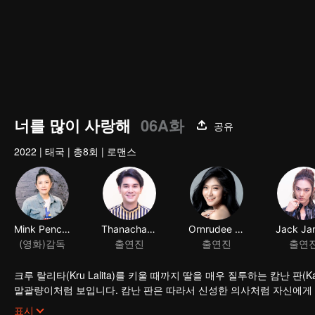
너를 많이 사랑해
06A화
공유
2022
|
태국
|
총8회
|
로맨스
Mink Penchan Vongsomphet
Thanachat Dulyachat
Ornrudee Seanla
(영화)감독
출연진
출연진
출연
크루 랄리타(Kru Lalita)를 키울 때까지 딸을 매우 질투하는 캄난 판(
말괄량이처럼 보입니다. 캄난 판은 따라서 신성한 의사처럼 자신에게 만족하는
팔라듐이 크루 타(Kru Ta)와 사랑에 빠지게끔 도왔습니다. 모든 것이 
표시