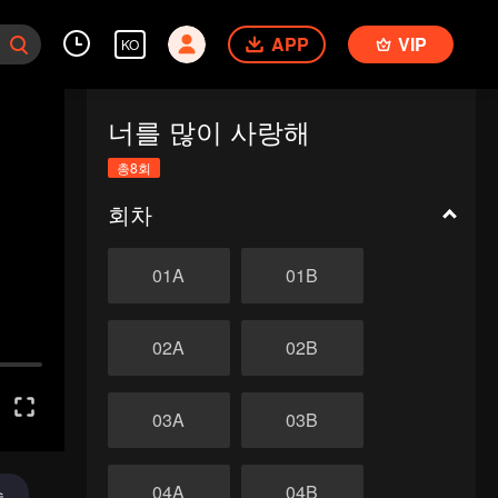
APP
VIP
KO
너를 많이 사랑해
총8회
회차
01A
01B
02A
02B
03A
03B
04A
04B