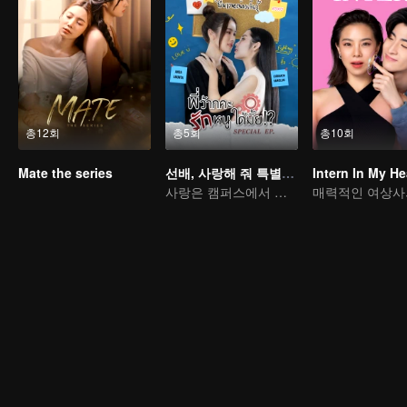
총12회
총5회
총10회
Mate the series
선배, 사랑해 줘 특별편 (Uncut Ver.)
Intern In My He
사랑은 캠퍼스에서 직장까지