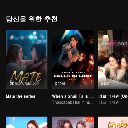
불구하고 돌아옵니다. 타이드는 감히 자신의 여자를 괴롭히는 사람을 파
당신을 위한 추천
12D회까지 업데이트
총20회
총8회
Mate the series
When a Snail Falls in Love 2023
Thassapak Hsu in his leading role in this series featuring two ace investigators
러브 디자인
VIP