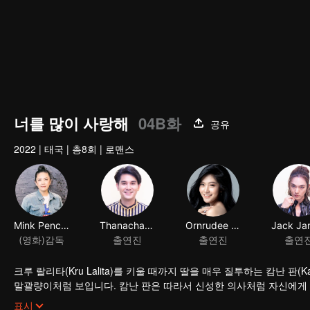
너를 많이 사랑해
04B화
공유
2022
|
태국
|
총8회
|
로맨스
Mink Penchan Vongsomphet
Thanachat Dulyachat
Ornrudee Seanla
(영화)감독
출연진
출연진
출연
크루 랄리타(Kru Lalita)를 키울 때까지 딸을 매우 질투하는 캄난 판(
말괄량이처럼 보입니다. 캄난 판은 따라서 신성한 의사처럼 자신에게 만족하는
팔라듐이 크루 타(Kru Ta)와 사랑에 빠지게끔 도왔습니다. 모든 것이 
표시