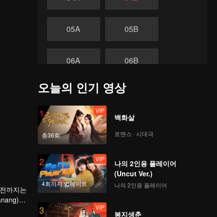
05A
05B
06A
06B
오늘의 인기 영상
07A
07B
VIP
1
끝
백화살
08A
08B
로맨스 · 시대극
총36회
VIP
2
나의 2인용 플레이어
(Uncut Ver.)
4회까지 업데이트
나의 2인용 플레이어
기 전까지는
nang)이
VIP
3
 있음에도
봉지생춘