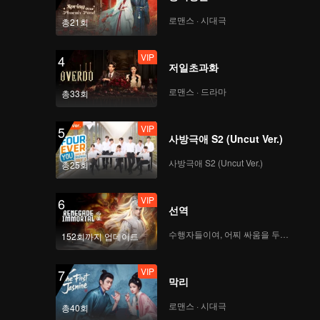
로맨스 · 시대극
총21회
VIP
4
저일초과화
로맨스 · 드라마
총33회
VIP
5
사방극애 S2 (Uncut Ver.)
사방극애 S2 (Uncut Ver.)
총25회
VIP
6
선역
수행자들이여, 어찌 싸움을 두려워하랴
152회까지 업데이트
VIP
7
막리
로맨스 · 시대극
총40회