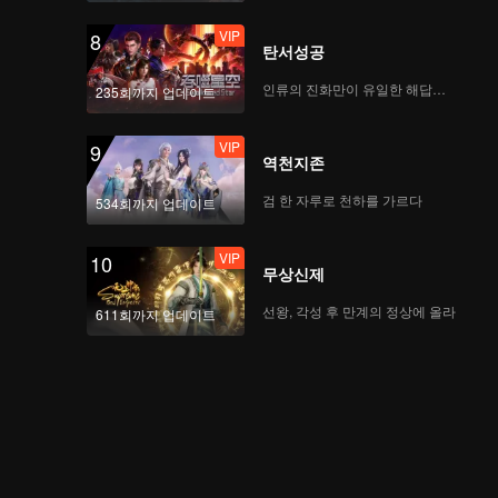
VIP
8
탄서성공
인류의 진화만이 유일한 해답이다
235회까지 업데이트
VIP
9
역천지존
검 한 자루로 천하를 가르다
534회까지 업데이트
VIP
10
무상신제
선왕, 각성 후 만계의 정상에 올라
611회까지 업데이트