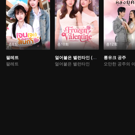
총8회
총10회
총12회
팔레트
얼어붙은 밸런타인 (TV ver.)
롱유크 공주
팔레트
얼어붙은 밸런타인