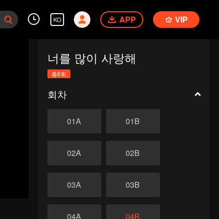
APP
VIP
KO
너를 많이 사랑해
총8회
회차
01A
01B
02A
02B
03A
03B
04A
04B