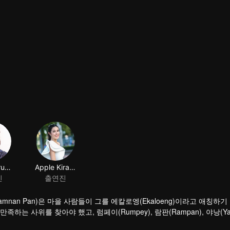
Jack Jarupong Kluaymai-ngam
Apple Kirasa homseang
진
출연진
Kamnan Pan)은 마을 사람들이 그를 에칼로엥(Ekaloeng)이라고 애칭하
 사위를 찾아야 했고, 럼페이(Rumpey), 람판(Rampan), 야낭(Ya
완벽해 보이지만, 숨의 이전 연인인 프라이 파(Prai Fah)가 그녀의 곁에