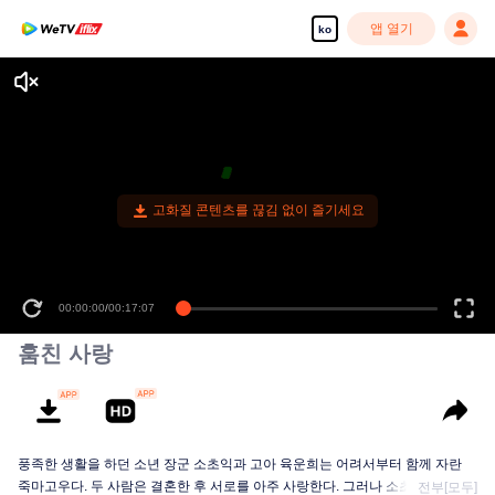
앱 열기
ko
고화질 콘텐츠를 끊김 없이 즐기세요
00:00:00
/
00:17:07
훔친 사랑
풍족한 생활을 하던 소년 장군 소초익과 고아 육운희는 어려서부터 함께 자란
죽마고우다. 두 사람은 결혼한 후 서로를 아주 사랑한다. 그러나 소초익은 약탈
전부[모두]