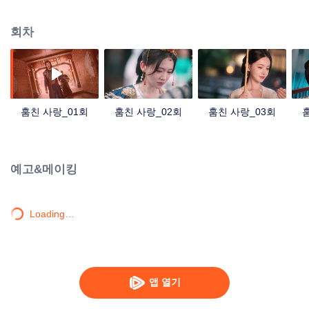
혼인으로 인해 변경에 유배된다. 구사일생으로 돌아온 소초익은 운희가 사촌 오
빠 주언여한테 시집간 사실을 알게 된다. 어머니가 돌아가고 육운희에 대한 사
회차
랑과 미움이 교차하던 소초익은 육운희와 금기의 사랑에 빠진다.
훔친 사랑_01회
훔친 사랑_02회
훔친 사랑_03회
예고&메이킹
Loading…
앱 열기