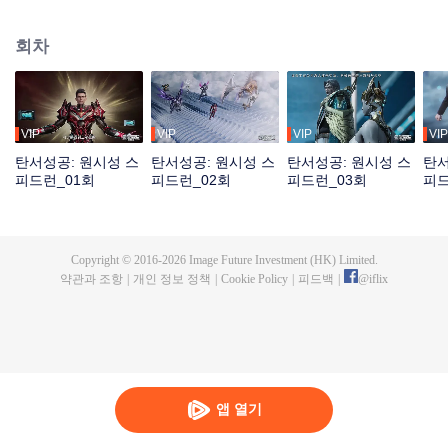
기를 '대열반시' 라고 부른다. 극한의 생존 환경 속에서 인류의 신체 능력은 과거
와 비교할 수 없을 정도로 비약적으로 발전했으며, 그중에서도 뛰어난 자들을
회차
'무자'라고 칭한다. 주인공 뤄펑은 무자가 되기 위해 노력하지만 그의 앞길은 순
탄하지 않았다. 가장 먼저 맞닥뜨린 장애물은 가난한 가정 형편이다. 부모님은
그에게 많은 도움을 줄 수 없었기에 그는 오로지 자신의 노력에 의지해야만 했
다. 끊임없는 고난과 수련을 통해 뤄펑은 자신의 잠재력을 하나씩 깨우고, 능력
을 향상시키며 자기 가치를 인정받게 된다.
VIP
VIP
VIP
VIP
탄서성공: 원시성 스
탄서성공: 원시성 스
탄서성공: 원시성 스
탄서
피드런_01회
피드런_02회
피드런_03회
피드
Copyright © 2016-
2026
Image Future Investment (HK) Limited.
약관과 조항
|
개인 정보 정책
|
Cookie Policy
|
피드백
|
@
iflix
앱 열기