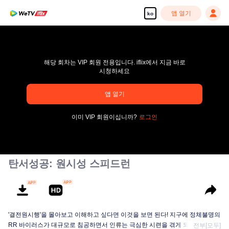
앱 열기
ko
해당 회차는 VIP 회원 전용입니다. iflix에서 지금 바로
시청하세요
pay limit
앱 열기
오류 코드: 70013083.-1-2daeec1adfbe3f1371e1fa1c11b83e66
이미 VIP 회원이십니까?
로그인
00:00:00
/
00:00:00
탄서성공: 원시성 스피드런
'결전원시행'을 몰아보고 이해하고 싶다면 이것을 보면 된다! 지구에 정체불명의
RR 바이러스가 대규모로 침공하면서 인류는 극심한 시련을 겪게 되는데, 이 시
전부[모두]