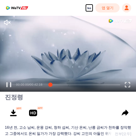
앱 열기
ko
00:00:00
/
00:42:16
진정령
16년 전, 고소 남씨, 운몽 강씨, 청하 섭씨, 기산 온씨, 난릉 금씨가 천하를 장악했
고 그중에서도 온씨 일가가 가장 강력했다. 강씨 고인의 아들인 위무선은 밝은
전부[모두]