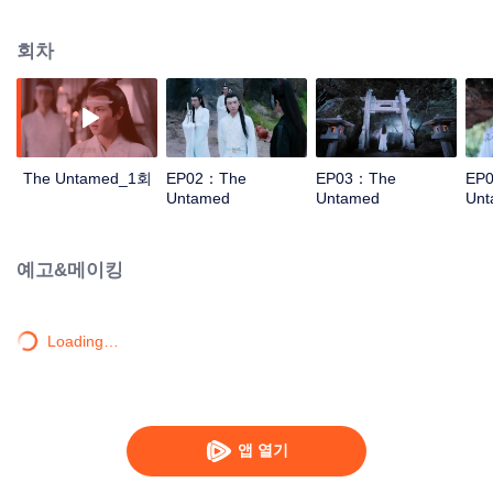
성격의 소유자로 바르기로 유명한 고소 남씨의 제자 남망기를 만나 서로 지기가
되었다. 우연한 기회에 두 사람은 남씨가 지켜온 비밀을 알게 되었는데 그 모든
회차
일의 배후가 바로 온씨 가주였으니…
The Untamed_1회
EP02：The
EP03：The
EP
Untamed
Untamed
Unt
예고&메이킹
Loading…
앱 열기