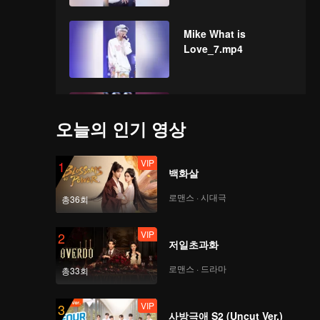
Mike What is
Love_7.mp4
ดึกมากแล้ว WIN_7.mp4
오늘의 인기 영상
VIP
1
백화살
Queen Card
MINNIE_1.mp4
로맨스 · 시대극
총36회
VIP
2
저일초과화
Push No5
RJING_5.mp4
로맨스 · 드라마
총33회
VIP
3
사방극애 S2 (Uncut Ver.)
Dum Dum