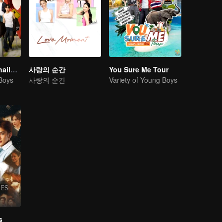
Boys Lost in Thailand·Behind the Scene
사랑의 순간
You Sure Me Tour
 Boys
사랑의 순간
Variety of Young Boys
s