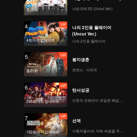
MINGMING_3.mp4
사방극애 S2 (Uncut Ver.)
총25회
VIP
4
나의 2인용 플레이어
Push No5
(Uncut Ver.)
MAMCU_2.mp4
4회까지 업데이트
나의 2인용 플레이어
VIP
5
봉지생춘
Push No5
NINNINT_3.mp4
로맨스 · 시대극
총21회
VIP
6
탄서성공
Dum Dum
WANGKE_5.mp4
인류의 진화만이 유일한 해답이다
235회까지 업데이트
VIP
7
선역
Night Walker
LYTING_2.mp4
수행자들이여, 어찌 싸움을 두려워하랴
152회까지 업데이트