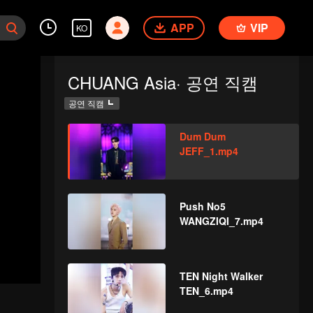
APP
VIP
KO
CHUANG Asia· 공연 직캠
공연 직캠
Dum Dum
JEFF_1.mp4
Push No5
WANGZIQI_7.mp4
TEN Night Walker
TEN_6.mp4