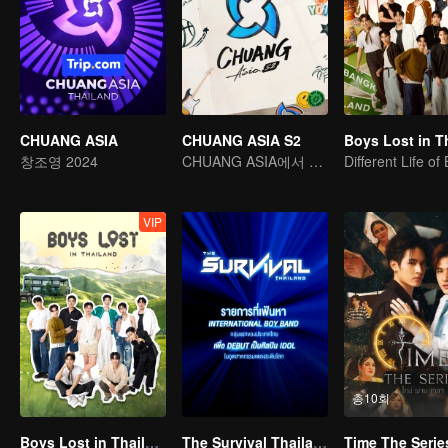
CHUANG ASIA
CHUANG ASIA S2
창조영 2024
CHUANG ASIA에서 당신의 아이돌을 픽 하세요
Different Life of
VIP
총10회
Boys Lost in Thailand
The Survival Thailand (Uncut Ver.)
Time The Serie