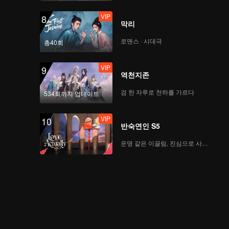
VIP
8
막리
Dum Dum
YUANKE_6.mp4
로맨스 · 시대극
총40회
VIP
9
역천지존
What is Love
DIDI_1.mp4
검 한 자루로 천하를 가르다
534회까지 업데이트
VIP
10
반숙연인 S5
Dum
Dum_XUANNING2
운명 같은 이끌림, 진심으로 사랑하다
Dum Dum
WSXI_4.mp4