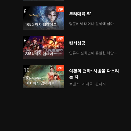
VIP
VIP
스핀오프 EP.3-2: 양디
8
투라대륙 S2
가 말하는 제일 싫은 연
예인은?
당문에서 태어나 절세에 살다
165회까지 업데이트
VIP
EP.4-1: 추억 소환! 양디
9
탄서성공
인정 어린 시절 음식 만
들기
인류의 진화만이 유일한 해답이다
235회까지 업데이트
VIP
VIP
스핀오프 EP.4-1: 팝콘
10
여황의 천하: 사방을 다스리
각에 신난 인정, 양디 강
는 자
제로 입 다물기
10회까지 업데이트
로맨스 · 시대극 · 판타지
EP.4-2: 양디 파란만장
했던 데뷔를 떠올리며
눈물
VIP
스핀오프 EP.4-2: 양디