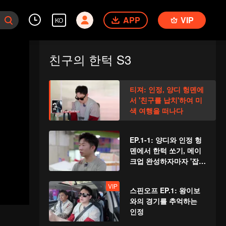
APP
VIP
KO
친구의 한턱 S3
티져: 인정, 양디 헝뎬에
서 '친구를 납치'하여 미
색 여행을 떠나다
EP.1-1: 양디와 인정 헝
뎬에서 한턱 쏘기, 메이
크업 완성하자마자 '잡
힌' 리윈루이
VIP
스핀오프 EP.1: 왕이보
와의 경기를 추억하는
인정