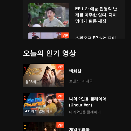
EP.1-2: 예능 진행의 난
제를 마주한 양디, 차이
밍에게 된통 깨짐
VIP
스핀오프 EP.1-2: 다이
루와 동년 이야기, 차이
밍 깜놀
오늘의 인기 영상
VIP
EP.2-1: 다시 모인 경여
1
백화살
년 황자들 바케큐 파티
로맨스 · 시대극
총36회
VIP
VIP
스핀오프 EP.2-1: 완두
2
나의 2인용 플레이어
사수가 된 푸신보
(Uncut Ver.)
4회까지 업데이트
나의 2인용 플레이어
VIP
EP.2-2: 경여년 황자들
3
저일초과화