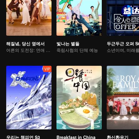
해질녘, 당신 옆에서
빛나는 별들
두근두근 오퍼 S
어른의 도전장: 연애 예능에 떨어진 그들
죽림사협의 단체 예능
VIP
우리는 챔피언 S3
Breakfast in China
환신환유기