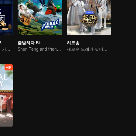
6
출발하자 S1
히트송
소년이여, 미래를 기대하라
Shen Teng and friends' happy outing
새로운 노래가 있어야 산다
VIP