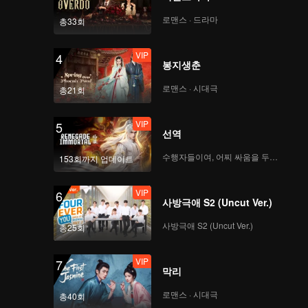
의 헝뎬 농구 경기
로맨스 · 드라마
총33회
VIP
VIP
스핀오프 EP.2-2: 양디
4
봉지생춘
가 극찬한 인정 촬영팀
의 ‘스타병’
로맨스 · 시대극
총21회
VIP
EP.3-1: 양디 인정 '구중
5
선역
자'팀 소환
수행자들이여, 어찌 싸움을 두려워하랴
153회까지 업데이트
VIP
VIP
스핀오프 EP.3-1: 옌안
6
사방극애 S2 (Uncut Ver.)
근육 자랑, 워너비 직업
공개
사방극애 S2 (Uncut Ver.)
총25회
VIP
EP.3-2: 쿵쉐얼 옌안 황
7
막리
당한 AI 대본 연기
로맨스 · 시대극
총40회