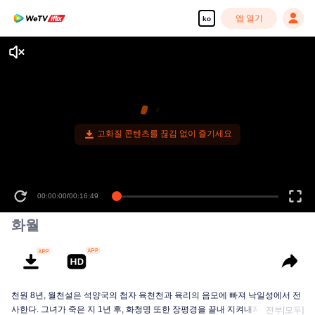
앱 열기
ko
고화질 콘텐츠를 끊김 없이 즐기세요
00:00:00
/
00:16:49
화월
천원 8년, 월천설은 석양국의 첩자 육천천과 육리의 음모에 빠져 낙일성에서 전
사한다. 그녀가 죽은 지 1년 후, 화청명 또한 장평경을 끝내 지켜내지 못하고, 그
전부[모두]