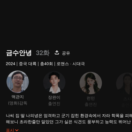
금수안녕
32화
공유
2024
|
중국 대륙
|
총40회
|
로맨스 · 시대극
맥관지
장완이
런민
츠샤
(영화)감독
출연진
출연진
출연
나씨 집 딸 나의녕은 엄격하고 군기 잡힌 환경속에서 자라 학폭을 피
해보니 초라한줄만 알았던 그가 실은 식견도 풍부하고 능력도 뛰어난 것
인 범인을 처단하는데 성공한 나의녕, 나이녕도 과거 시험에 급제하여 
표시