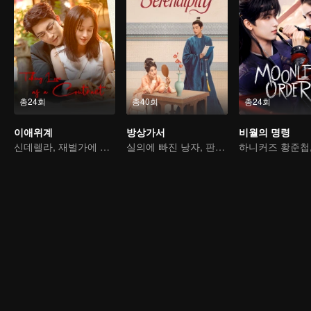
총24회
총40회
총24회
이애위계
방상가서
비월의 명령
신데렐라, 재벌가에 돌아오다
실의에 빠진 낭자, 판결을 뒤집는다