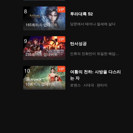
VIP
8
투라대륙 S2
당문에서 태어나 절세에 살다
165회까지 업데이트
VIP
9
탄서성공
인류의 진화만이 유일한 해답이다
235회까지 업데이트
VIP
10
여황의 천하: 사방을 다스리
는 자
10회까지 업데이트
로맨스 · 시대극 · 판타지