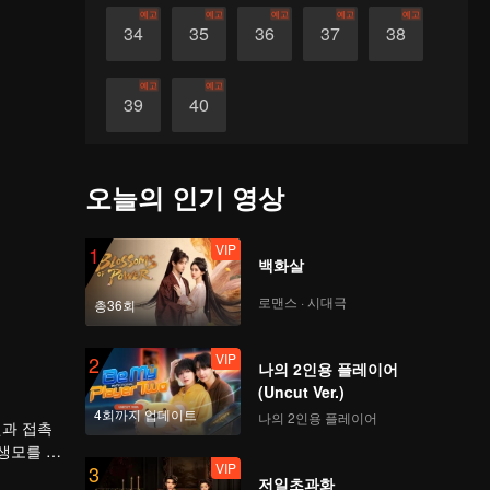
예고
예고
예고
예고
예고
34
35
36
37
38
예고
예고
39
40
오늘의 인기 영상
VIP
1
백화살
로맨스 · 시대극
총36회
VIP
2
나의 2인용 플레이어
(Uncut Ver.)
4회까지 업데이트
나의 2인용 플레이어
원과 접촉
생모를 죽
VIP
3
저일초과화