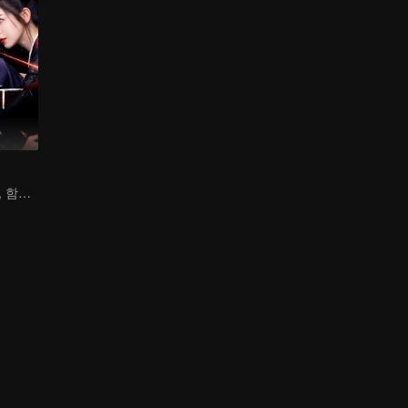
하니커즈 황준첩, 함께 죽음의 덫을 부수다