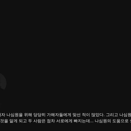
우위헝
동사이
진
출연진
출연진
해자 나심원을 위해 당당히 가해자들에게 맞선 적이 많았다. 그리고 나심
을 알게 되고 두 사람은 점차 서로에게 빠지는데... 나심원의 도움으로 
지난 억울한 사건의 진실을 파헤치게 되는데...