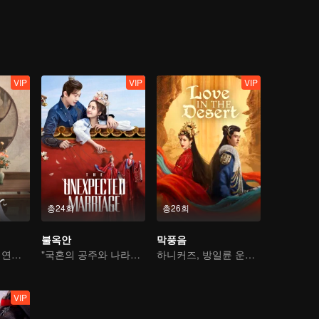
VIP
VIP
VIP
총24회
총26회
불옥안
막풍음
환생하여 재회한 연인, 꽃길을 걷기를
"국혼의 공주와 나라를 구하다"
하니커즈, 방일륜 운명의 맴찢 사랑
VIP