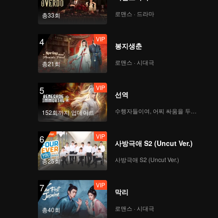
로맨스 · 드라마
총33회
VIP
4
봉지생춘
로맨스 · 시대극
총21회
VIP
5
선역
수행자들이여, 어찌 싸움을 두려워하랴
152회까지 업데이트
VIP
6
사방극애 S2 (Uncut Ver.)
사방극애 S2 (Uncut Ver.)
총25회
VIP
7
막리
로맨스 · 시대극
총40회