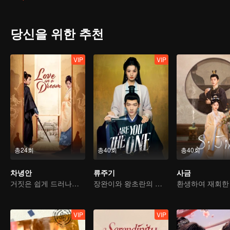
당신을 위한 추천
VIP
VIP
총24회
총40회
총40회
차녕안
류주기
사금
거짓은 쉽게 드러나고, 진심은 찾기 어렵다
장완이와 왕초란의 선혼후애 이야기
VIP
VIP