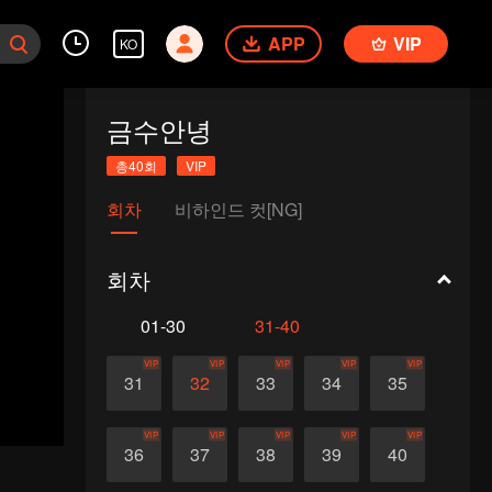
APP
VIP
KO
금수안녕
총40회
VIP
회차
비하인드 컷[NG]
회차
01-30
31-40
VIP
VIP
VIP
VIP
VIP
31
32
33
34
35
VIP
VIP
VIP
VIP
VIP
36
37
38
39
40