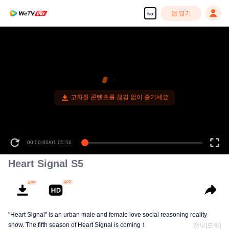
앱 열기
ko
고화질 콘텐츠를 끊김 없이 즐기세요
00:00:00
/
01:05:56
Heart Signal S5
"Heart Signal" is an urban male and female love social reasoning reality
show. The fifth season of Heart Signal is coming！
전부[모두]