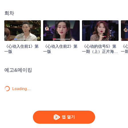
회차
《心动入住前1》第
《心动入住前2》第
《心动的信号5》第
《
一版
一版
一期（上）正片海外
一
版第一版.mp4
版第
예고&메이킹
Loading…
앱 열기