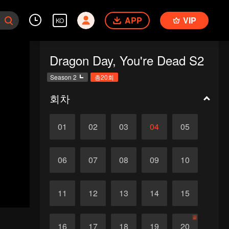
APP
VIP
KO
Dragon Day, You're Dead S2
Season 2
총20회
회차
01
02
03
04
05
06
07
08
09
10
11
12
13
14
15
끝
16
17
18
19
20