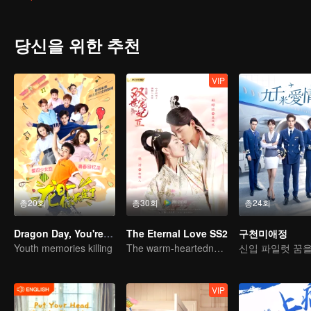
identity of the family heir. And there was another cute girl called 
당신을 위한 추천
VIP
총20회
총30회
총24회
Dragon Day, You're Dead
The Eternal Love SS2
구천미애정
Youth memories killing
The warm-heartedness Couple are so sweet
VIP