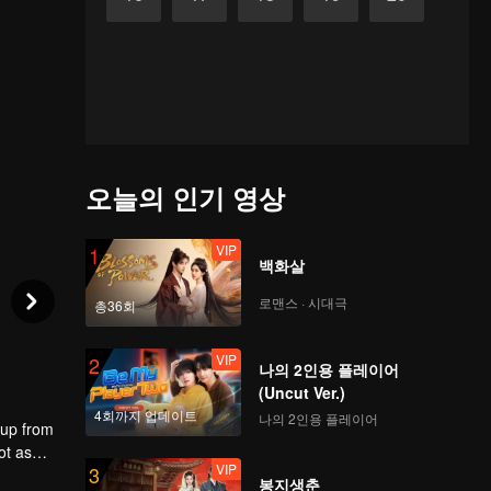
오늘의 인기 영상
VIP
1
백화살
로맨스 · 시대극
총36회
VIP
2
나의 2인용 플레이어
(Uncut Ver.)
4회까지 업데이트
나의 2인용 플레이어
 up from
ot as
VIP
3
 the
봉지생춘