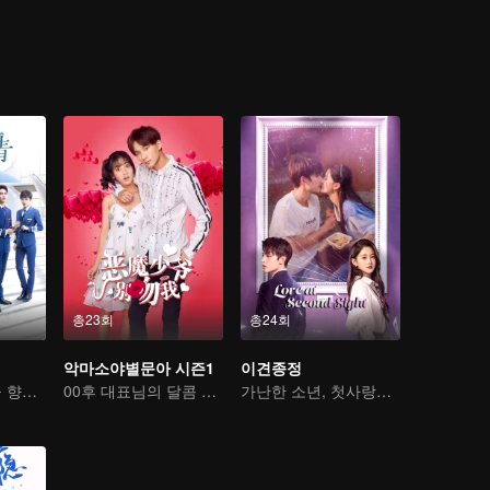
Luo Yangyang around him, and the life of these people once again set off
총23회
총24회
악마소야별문아 시즌1
이견종정
신입 파일럿 꿈을 향한 여행
00후 대표님의 달콤 로맨스
가난한 소년, 첫사랑을 쫓는 재벌로 변신