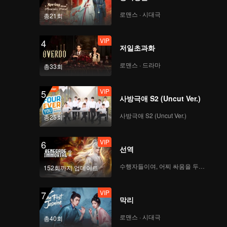
 waves.
로맨스 · 시대극
총21회
VIP
4
저일초과화
로맨스 · 드라마
총33회
VIP
5
사방극애 S2 (Uncut Ver.)
사방극애 S2 (Uncut Ver.)
총25회
VIP
6
선역
수행자들이여, 어찌 싸움을 두려워하랴
152회까지 업데이트
VIP
7
막리
로맨스 · 시대극
총40회