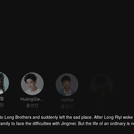
청
HuangQianshuo
JiaSite
Tom
진
출연진
출연진
출연진
 Long Brothers and suddenly left the sad place. After Long Riyi woke
mily to face the difficulties with Jingmei. But the life of an ordinary is n
iyi officially declared a war against Long Riyi and began to compete for