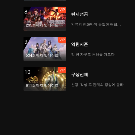
VIP
8
탄서성공
인류의 진화만이 유일한 해답이다
235회까지 업데이트
VIP
9
역천지존
검 한 자루로 천하를 가르다
534회까지 업데이트
VIP
10
무상신제
선왕, 각성 후 만계의 정상에 올라
611회까지 업데이트