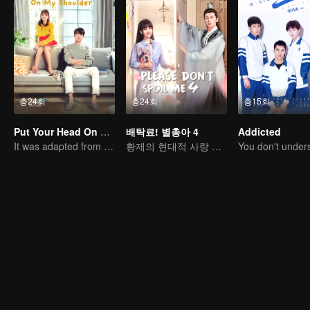
총24회
총24회
총15회
Put Your Head On My Shoulder (Eng Dub)
배탁료! 별총아 4
Addicted
It was adapted from the same series of novels as "A Love so Beautiful"
황제의 현대적 사랑 추격기