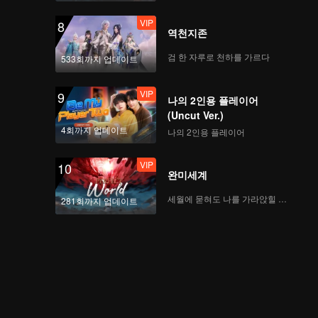
VIP
8
역천지존
CHUANG ASIA S2 연습
생 JELLY의 1차 공연 직
검 한 자루로 천하를 가르다
533회까지 업데이트
캠
VIP
9
나의 2인용 플레이어
CHUANG ASIA S2 연습
(Uncut Ver.)
생 WEIZHI의 1차 공연
4회까지 업데이트
나의 2인용 플레이어
직캠
VIP
10
완미세계
CHUANG ASIA S2 연습
생 KOSHIN의 1차 공연
세월에 묻혀도 나를 가라앉힐 수 없어
281회까지 업데이트
직캠
CHUANG ASIA S2 연습
생 HIKARU의 1차 공연
직캠