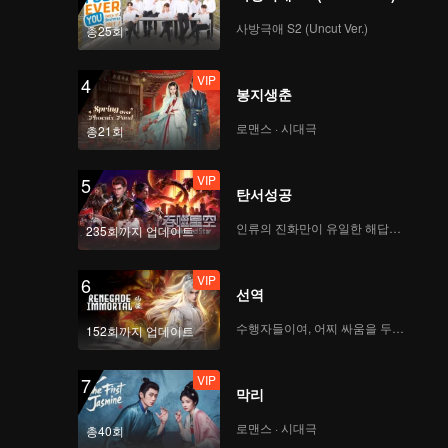
CHUANG ASIA S2 연습
생 REXY의 1차 공연 직
사방극애 S2 (Uncut Ver.)
총25회
캠
VIP
4
봉지생춘
CHUANG ASIA S2 연습
생 HONGJIN의 1차 공
로맨스 · 시대극
총21회
연 직캠
VIP
5
탄서성공
CHUANG ASIA S2 연습
생 TIAN QI의 1차 공연
인류의 진화만이 유일한 해답이다
235회까지 업데이트
직캠
VIP
6
선역
CHUANG ASIA S2 연습
생 DONGDONG의 1차
수행자들이여, 어찌 싸움을 두려워하랴
152회까지 업데이트
공연 직캠
VIP
7
막리
CHUANG ASIA S2 연습
생 IVAN의 1차 공연 직
로맨스 · 시대극
총40회
캠