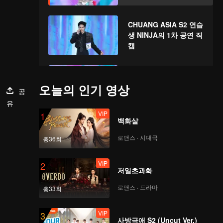
CHUANG ASIA S2 연습
생 NINJA의 1차 공연 직
캠
CHUANG ASIA S2 연습
생 SICHEN의 1차 공연
오늘의 인기 영상
공
직캠
유
VIP
1
백화살
CHUANG ASIA S2 연습
생 MYST의 1차 공연 직
로맨스 · 시대극
총36회
캠
VIP
2
저일초과화
CHUANG ASIA S2 연습
생 WHYLUCAS의 1차
로맨스 · 드라마
총33회
공연 직캠
VIP
3
사방극애 S2 (Uncut Ver.)