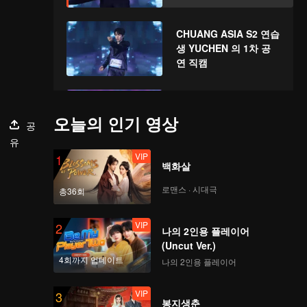
CHUANG ASIA S2 연습
생 YUCHEN 의 1차 공
연 직캠
CHUANG ASIA S2 연습
생 KK의 1차 공연 직캠
오늘의 인기 영상
공
유
VIP
1
백화살
CHUANG ASIA S2 연습
생 SMART 의 1차 공연
로맨스 · 시대극
총36회
직캠
VIP
2
나의 2인용 플레이어
CHUANG ASIA S2 연습
(Uncut Ver.)
생 TADALEE의 1차 공
4회까지 업데이트
나의 2인용 플레이어
연 직캠
VIP
3
봉지생춘