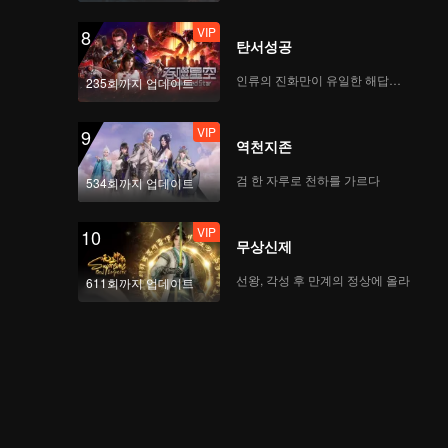
VIP
8
탄서성공
CHUANG ASIA S2 연습
생 JACKSON의 1차 공
인류의 진화만이 유일한 해답이다
235회까지 업데이트
연 직캠
VIP
9
역천지존
CHUANG ASIA S2 연습
생 WUXUN의 1차 공연
검 한 자루로 천하를 가르다
534회까지 업데이트
직캠
VIP
10
무상신제
CHUANG ASIA S2 연습
생 XIAONIAN의 1차 공
선왕, 각성 후 만계의 정상에 올라
611회까지 업데이트
연 직캠
CHUANG ASIA S2 연습
생 KOHI의 1차 공연 직
캠