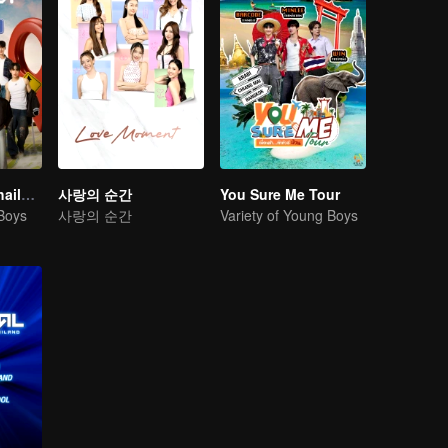
Boys Lost in Thailand·Behind the Scene
사랑의 순간
You Sure Me Tour
 Boys
사랑의 순간
Variety of Young Boys