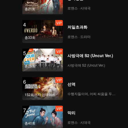
CHUANG ASIA S2 연습
생 KAO의 1차 공연 직
로맨스 · 시대극
총21회
캠
VIP
4
저일초과화
CHUANG ASIA S2 연습
생 PEANUT의 1차 공연
로맨스 · 드라마
총33회
직캠
VIP
5
사방극애 S2 (Uncut Ver.)
CHUANG ASIA S2 연습
생 SHOYA의 1차 공연
사방극애 S2 (Uncut Ver.)
총25회
직캠
VIP
6
선역
CHUANG ASIA S2 연습
생 WANXIN의 1차 공연
수행자들이여, 어찌 싸움을 두려워하랴
152회까지 업데이트
직캠
VIP
7
막리
CHUANG ASIA S2 연습
생 GOU YI의 1차 공연
로맨스 · 시대극
총40회
직캠