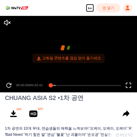
앱 열기
ko
고화질 콘텐츠를 끊김 없이 즐기세요
00:00:00
/
00:02:41
CHUANG ASIA S2 •1차 공연
1차 공연의 10개 무대, 연습생들의 매력을 느껴보자! '오케이, 오케이, 오케이' 'A'
'Bad News' '하기 힘든 말' '관심' '불꽃' '난 괴물이야' '손오공' '진실한 사랑' '달빛
전부[모두]