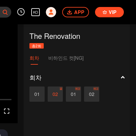
APP
VIP
KO
The Renovation
총2회
회차
비하인드 컷[NG]
회차
끝
예고
예고
01
02
01
02