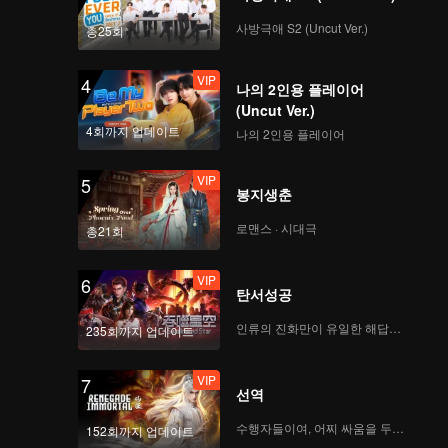
사방극애 S2 (Uncut Ver.)
총25회
VIP
4
나의 2인용 플레이어
(Uncut Ver.)
4회까지 업데이트
나의 2인용 플레이어
VIP
5
봉지생춘
로맨스 · 시대극
총21회
VIP
6
탄서성공
인류의 진화만이 유일한 해답이다
235회까지 업데이트
VIP
7
선역
수행자들이여, 어찌 싸움을 두려워하랴
152회까지 업데이트