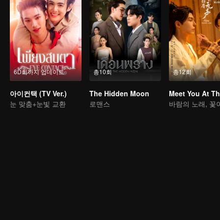
6D회까지 업데이트
총10회
총12회
아이컨택 (TV Ver.)
The Hidden Moon
눈 맞춤+눈빛 교환
로맨스