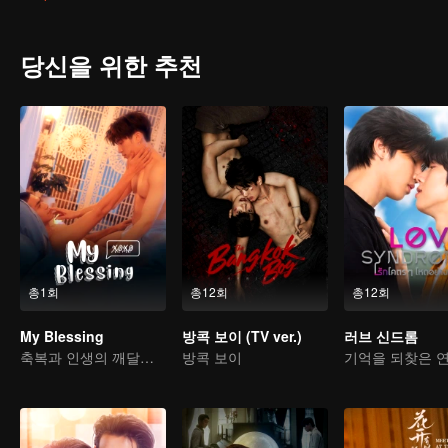
당신을 위한 추천
총1회
총12회
총12회
My Blessing
방콕 보이 (TV ver.)
러브 신드롬
축복과 인생의 깨달음 이야기
방콕 보이
기억을 되찾은 