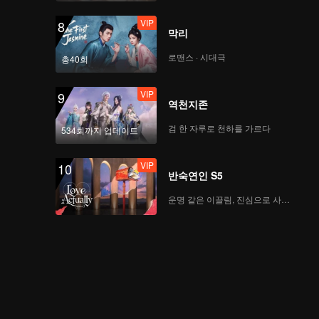
VIP
8
막리
로맨스 · 시대극
총40회
VIP
9
역천지존
검 한 자루로 천하를 가르다
534회까지 업데이트
VIP
10
반숙연인 S5
운명 같은 이끌림, 진심으로 사랑하다