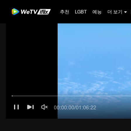
추천
LGBT
예능
더 보기
|