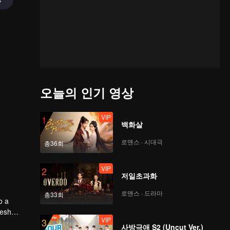
오늘의 인기 영상
VIP
1
백화살
로맨스 · 시대극
총36회
VIP
2
저일초과화
로맨스 · 드라마
총33회
o a
resh
VIP
3
사방극애 S2 (Uncut Ver.)