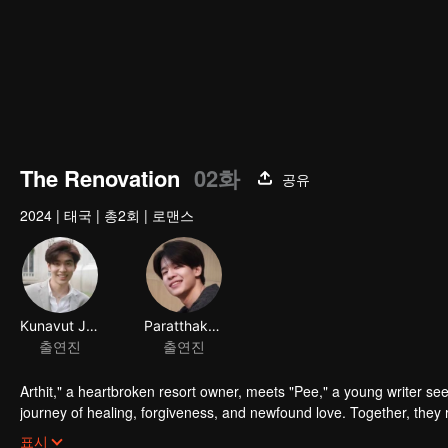
The Renovation
02화
공유
2024
|
태국
|
총2회
|
로맨스
Kunavut Jirattikorn
Paratthakorn Duangsawang
출연진
출연진
Arthit," a heartbroken resort owner, meets "Pee," a young writer se
journey of healing, forgiveness, and newfound love. Together, they re
start.
표시