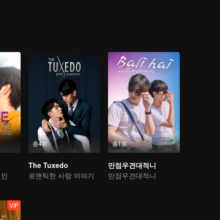
총4회
총1회
The Tuxedo
만점우견대적니
연인
로맨틱한 사랑 이야기
만점우견대적니
VIP