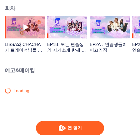
회차
VIP
VIP
LISSA와 CHACHA
EP1B: 모든 연습생
EP2A：연습생들이
EP
가 트레이너님들 위
의 자기소개 함께 보
미끄러짐
연습
해 준비한 깜짝 선물
시죠
볼 
예고&메이킹
Loading…
앱 열기