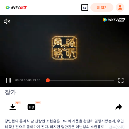
앱 열기
ko
장가
당만완의 혼례식 날 신랑인 소현흘은 그녀의 가문을 완전히 멸망시켰는데, 우연
히 3년 전으로 돌아가게 된다. 하지만 당만완은 이번생의 소현흘도 전생의 기억
전부[모두]