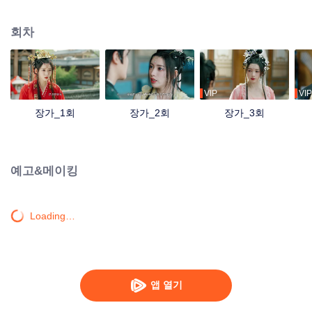
을 갖고 있다는 것을 몰랐고, 함께 과거로 돌아온 두 사람의 고통스러운 사랑이
펼쳐진다...
회차
VIP
VIP
장가_1회
장가_2회
장가_3회
예고&메이킹
Loading…
앱 열기