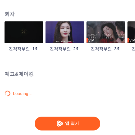
나 의외로 합이 참 잘 맞는 두 사람은 결국 계약결혼까지 하게 된다. 결혼 후 묵
사년은 백금슬의 직장 복귀는 돕는데...
회차
VIP
VIP
진격적부인_1회
진격적부인_2회
진격적부인_3회
예고&메이킹
Loading…
앱 열기