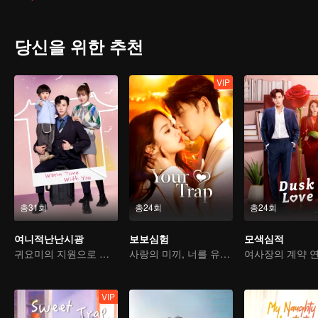
당신을 위한 추천
VIP
총31회
총24회
총24회
여니적난난시광
보보심험
모색심적
귀요미의 지원으로 가짜 부부에서 진짜 로맨스로
사랑의 미끼, 너를 유혹하다
여사장의 계약 
VIP