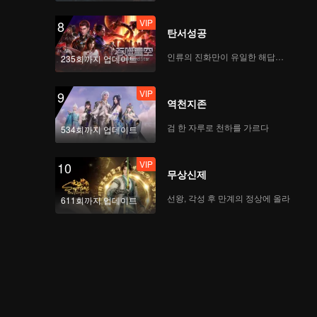
VIP
8
탄서성공
인류의 진화만이 유일한 해답이다
235회까지 업데이트
VIP
9
역천지존
검 한 자루로 천하를 가르다
534회까지 업데이트
VIP
10
무상신제
선왕, 각성 후 만계의 정상에 올라
611회까지 업데이트