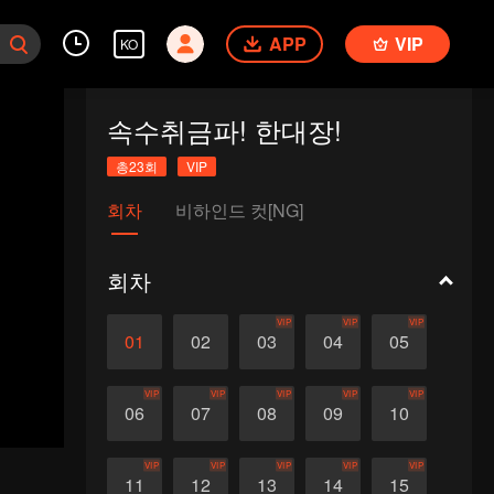
APP
VIP
KO
속수취금파! 한대장!
총23회
VIP
회차
비하인드 컷[NG]
회차
VIP
VIP
VIP
01
02
03
04
05
VIP
VIP
VIP
VIP
VIP
06
07
08
09
10
VIP
VIP
VIP
VIP
VIP
11
12
13
14
15