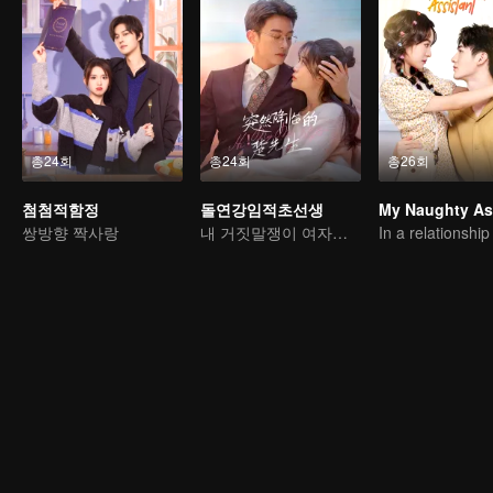
총24회
총24회
총26회
첨첨적함정
돌연강임적초선생
쌍방향 짝사랑
내 거짓말쟁이 여자친구