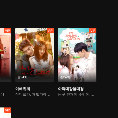
VIP
VIP
VIP
총24회
총24회
이애위계
아적대장불대경
연애
신데렐라, 재벌가에 돌아오다
농구 천재의 뜻밖의 성전환과 진정한 사랑 찾기
VIP