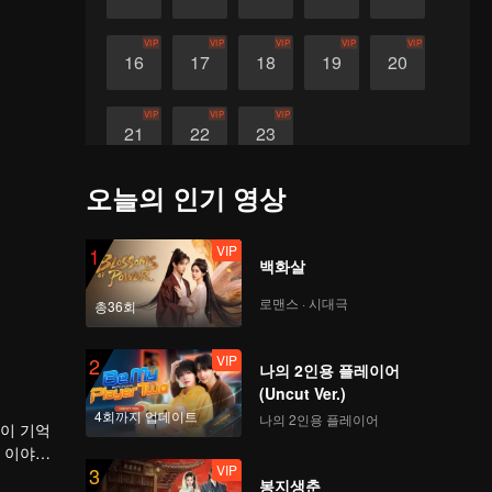
VIP
VIP
VIP
VIP
VIP
16
17
18
19
20
VIP
VIP
VIP
21
22
23
오늘의 인기 영상
VIP
1
백화살
로맨스 · 시대극
총36회
VIP
2
나의 2인용 플레이어
(Uncut Ver.)
4회까지 업데이트
나의 2인용 플레이어
난이 기억
는 이야기
VIP
3
봉지생춘