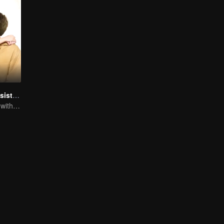
My Naughty Assistant
In a relationship with an idol