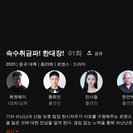
속수취금파! 한대장!
01화
공유
2023
|
중국 대륙
|
총23회
|
로맨스 · 드라마
뤄젠웨이
황희언
진사철
한언
(영화)감독
출연진
출연진
출연
기자 쉬난난과 산림 보호 팀장 한시저우가 서로를 구원해주는 로맨스 
을 잃은 것에 대한 진상을 알게 된다. 끊임 없는 노력을 통해 쉬난난
이다.
표시