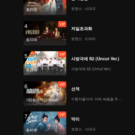
로맨스 · 시대극
총21회
VIP
4
저일초과화
로맨스 · 드라마
총33회
VIP
5
사방극애 S2 (Uncut Ver.)
사방극애 S2 (Uncut Ver.)
총25회
VIP
6
선역
수행자들이여, 어찌 싸움을 두려워하랴
152회까지 업데이트
VIP
7
막리
로맨스 · 시대극
총40회