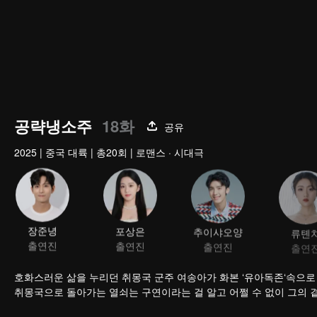
공략냉소주
18화
공유
2025
|
중국 대륙
|
총20회
|
로맨스 · 시대극
장준녕
포상은
추이샤오양
류톈
출연진
출연진
출연진
출연
호화스러운 삶을 누리던 취몽국 군주 여송아가 화본 ‘유아독존‘속으로 
취몽국으로 돌아가는 열쇠는 구연이라는 걸 알고 어쩔 수 없이 그의 