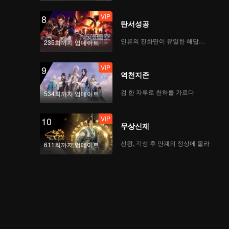
VIP
8
탄서성공
인류의 진화만이 유일한 해답이다
235회까지 업데이트
VIP
9
역천지존
검 한 자루로 천하를 가르다
534회까지 업데이트
VIP
10
무상신제
선왕, 각성 후 만계의 정상에 올라
611회까지 업데이트