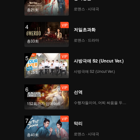
로맨스 · 시대극
총21회
VIP
4
저일초과화
로맨스 · 드라마
총33회
VIP
5
사방극애 S2 (Uncut Ver.)
사방극애 S2 (Uncut Ver.)
총25회
VIP
6
선역
수행자들이여, 어찌 싸움을 두려워하랴
152회까지 업데이트
VIP
7
막리
로맨스 · 시대극
총40회