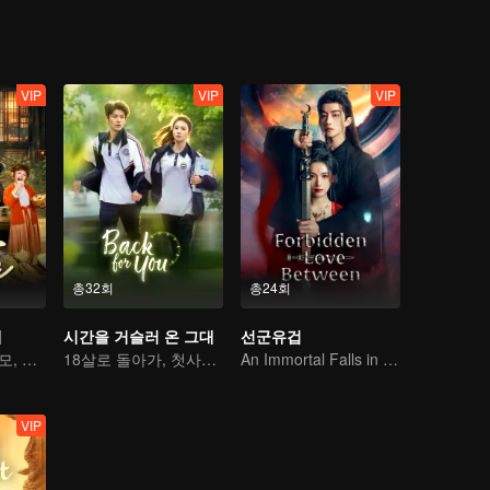
VIP
VIP
VIP
총32회
총24회
내
시간을 거슬러 온 그대
선군유겁
환생했더니 고조모, 운명을 바꾼다
18살로 돌아가, 첫사랑을 구한다
An Immortal Falls in Love With a Witch
VIP