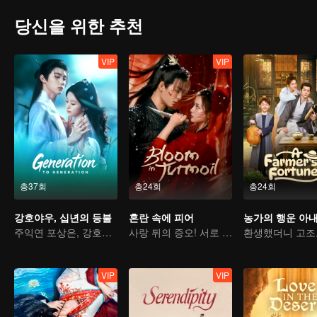
당신을 위한 추천
VIP
VIP
총37회
총24회
총24회
강호야우, 십년의 등불
혼란 속에 피어
농가의 행운 아
주익연 포상은, 강호의 가면을 벗겨낸다
사랑 뒤의 증오! 서로 복수를 돕는 자매단
VIP
VIP