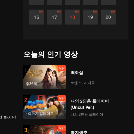
VIP
VIP
VIP
VIP
VIP
16
17
18
19
20
오늘의 인기 영상
VIP
1
백화살
로맨스 · 시대극
총36회
VIP
2
나의 2인용 플레이어
(Uncut Ver.)
4회까지 업데이트
나의 2인용 플레이어
려 하지만
VIP
3
봉지생춘