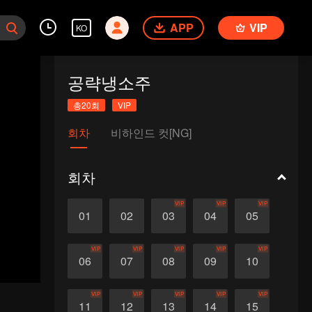
APP
VIP
KO
공략냉소주
총20회
VIP
회차
비하인드 컷[NG]
회차
VIP
VIP
VIP
01
02
03
04
05
VIP
VIP
VIP
VIP
VIP
06
07
08
09
10
VIP
VIP
VIP
VIP
VIP
11
12
13
14
15