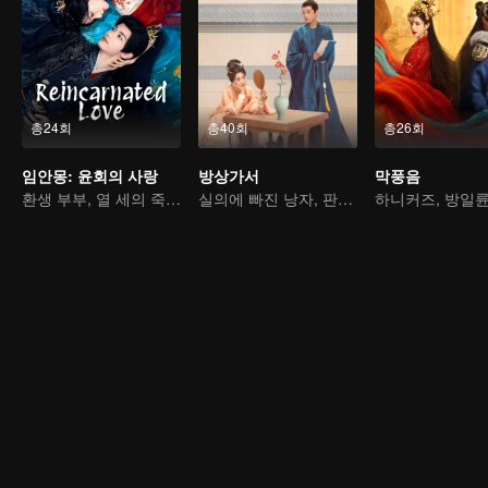
총24회
총40회
총26회
임안몽: 윤회의 사랑
방상가서
막풍음
환생 부부, 열 세의 죽음의 운명을 뒤집다
실의에 빠진 낭자, 판결을 뒤집는다