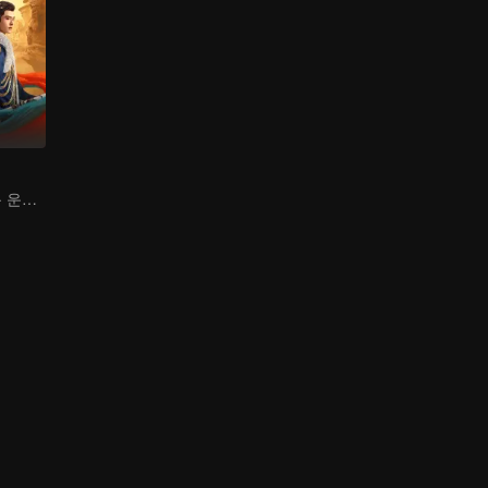
하니커즈, 방일륜 운명의 맴찢 사랑