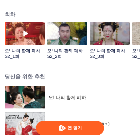
현기를 발견했는데...
회차
오! 나의 황제 폐하
오! 나의 황제 폐하
오! 나의 황제 폐하
오!
S2_1회
S2_2회
S2_3회
S2
당신을 위한 추천
오! 나의 황제 폐하
전문중적진천천 (English Ver.)
앱 열기