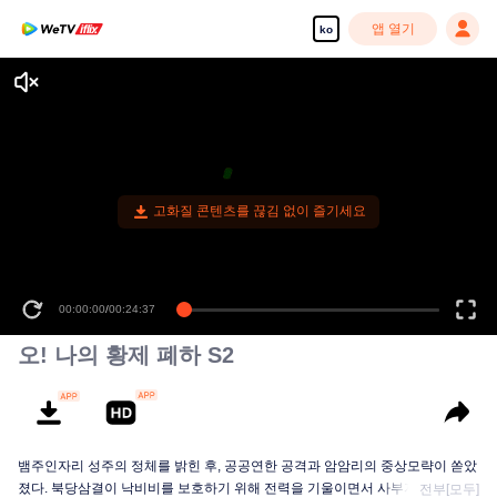
앱 열기
ko
고화질 콘텐츠를 끊김 없이 즐기세요
00:00:00
/
00:24:37
오! 나의 황제 폐하 S2
뱀주인자리 성주의 정체를 밝힌 후, 공공연한 공격과 암암리의 중상모략이 쏟았
졌다. 북당삼결이 낙비비를 보호하기 위해 전력을 기울이면서 사부자리에 대한
전부[모두]