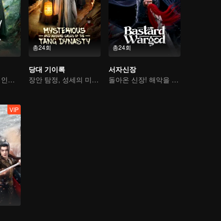
총24회
총24회
당대 기이록
서자신장
원한으로 맺어진 인연, 우정이 족쇄가 되다
장안 탐정, 성세의 미궁을 풀다
돌아온 신장! 해악을 제거하고 참사랑을 얻다
VIP