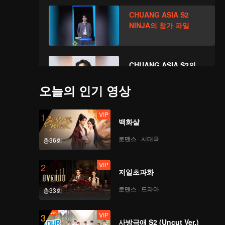
께 지켜보자～
CHUANG ASIA S2
NINJA의 참가 파일
CHUANG ASIA S2의
NINJA 응원해 주세요
오늘의 인기 영상
VIP
1
백화살
로맨스 · 시대극
총36회
VIP
2
저일초과화
로맨스 · 드라마
총33회
VIP
3
사방극애 S2 (Uncut Ver.)