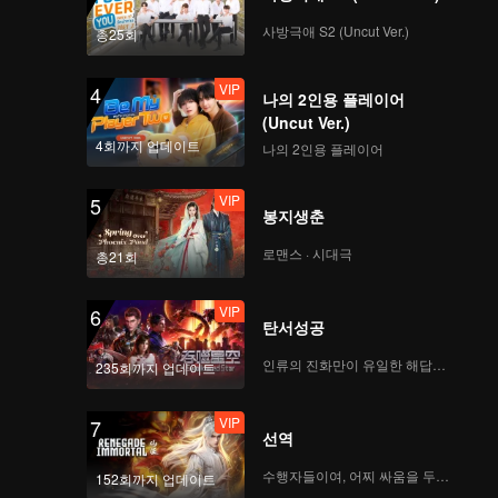
사방극애 S2 (Uncut Ver.)
총25회
VIP
4
나의 2인용 플레이어
(Uncut Ver.)
4회까지 업데이트
나의 2인용 플레이어
VIP
5
봉지생춘
로맨스 · 시대극
총21회
VIP
6
탄서성공
인류의 진화만이 유일한 해답이다
235회까지 업데이트
VIP
7
선역
수행자들이여, 어찌 싸움을 두려워하랴
152회까지 업데이트