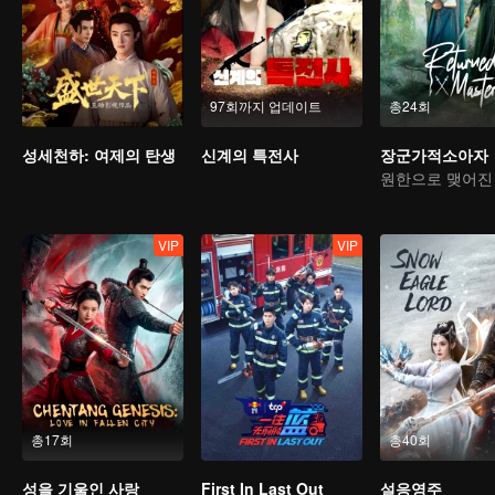
97회까지 업데이트
총24회
성세천하: 여제의 탄생
신계의 특전사
장군가적소아자
VIP
VIP
총17회
총40회
성을 기울인 사랑
First In Last Out
설응영주