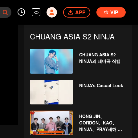
APP
VIP
KO
CHUANG ASIA S2 NINJA
CHUANG ASIA S2
NINJA의 테마곡 직캠
NINJA's Casual Look
HONG JIN、
GORDON、KAO、
NINJA、PRAY새해 봉
투를 뜯자! 이 행운을 함