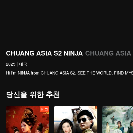
CHUANG ASIA S2 NINJA
CHUANG ASIA
2025
|
태국
Hi I'm NINJA from CHUANG ASIA S2. SEE THE WORLD, FIND MY
당신을 위한 추천
예고