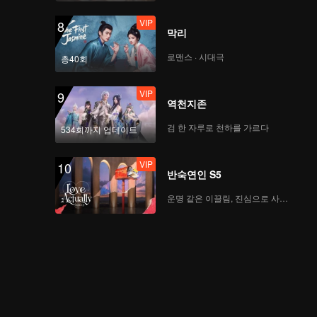
VIP
8
막리
로맨스 · 시대극
총40회
VIP
9
역천지존
검 한 자루로 천하를 가르다
534회까지 업데이트
VIP
10
반숙연인 S5
운명 같은 이끌림, 진심으로 사랑하다