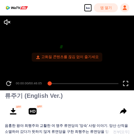
앱 열기
ko
고화질 콘텐츠를 끊김 없이 즐기세요
00:00:00
/
00:46:05
류주기 (English Ver.)
음흉한 왕야 최행주와 교활한 여 맹주 류면당의 '앙숙' 사랑 이야기. 앙산 산적을
소멸하러 갔다가 뜻하지 않게 류면당을 구한 최행주는 류면당을 앙산 산적 두령
전부[모두]