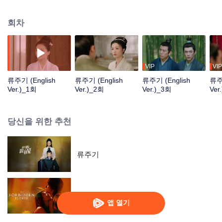
의 애첩으로 착각한다. 한편 심한 부상을 입고 기억을 상실한 류면당은 최행주
를 부군 최구로 착각하게 되고 최행주는 내친김에 영락한 상인 최구로 신분을
회차
위장하게 된다. 류면당은 비범한 담력과 재능으로 도자기 점포를 열고 최행주는
류면당의 재능에 탄복하며 차츰 정이 들게 된다. 류면당은 최구에게 숨겨진 비
밀이 많은 걸 눈치채는데 '사기극'이 들통난 후 감정의 위기를 겪은 두 사람은 결
국 솔직하게 터놓고 평생을 언약한다.
VIP
VIP
류주기 (English
류주기 (English
류주기 (English
류주기
Ver.)_1회
Ver.)_2회
Ver.)_3회
Ver
당신을 위한 추천
류주기
하화 (English Ver.)
앱 열기