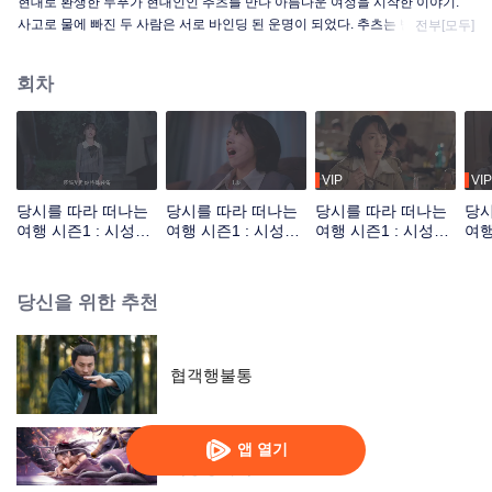
현대로 환생한 두푸가 현대인인 추츠를 만나 아름다운 여정을 시작한 이야기.
사고로 물에 빠진 두 사람은 서로 바인딩 된 운명이 되었다. 추츠는 반드시 두푸
전부[모두]
가 고대로 돌아간 후에야 자유의 몸을 얻을 수 있었다. 여기저기 돌아다니며 두
사람의 우정도 점점 깊어졌고 자기 인생과 사회에 대한 마음도 달라지고 있었
회차
다. 이어지는 여정에서 추츠는 인생의 목표를 다시 찾았고 두푸도 마음의 매듭
을 풀어 진정한 천지와 대의를 찾았다.
VIP
VIP
당시를 따라 떠나는
당시를 따라 떠나는
당시를 따라 떠나는
당시
여행 시즌1 : 시성과
여행 시즌1 : 시성과
여행 시즌1 : 시성과
여행
짝이 되기_01회
짝이 되기_02회
짝이 되기_03회
짝이
당신을 위한 추천
협객행불통
앱 열기
악몽령사록