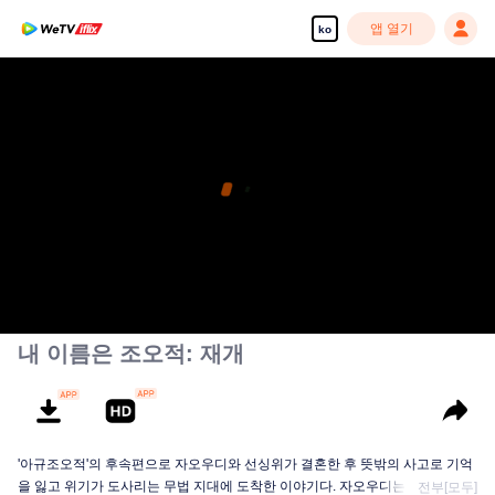
앱 열기
ko
내 이름은 조오적: 재개
'아규조오적'의 후속편으로 자오우디와 선싱위가 결혼한 후 뜻밖의 사고로 기억
을 잃고 위기가 도사리는 무법 지대에 도착한 이야기다. 자오우디는 그곳에서
전부[모두]