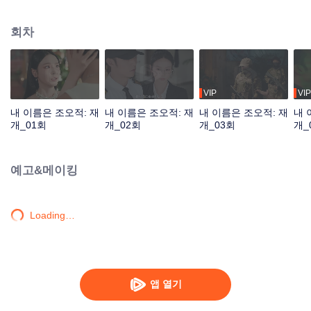
다시 선싱위를 만나게 되었고 그녀의 보디가드가 되어 함께 위험한 적들을 물리
치며 기억을 되찾고 새로운 인생을 시작한다.
회차
VIP
VIP
내 이름은 조오적: 재
내 이름은 조오적: 재
내 이름은 조오적: 재
내 
개_01회
개_02회
개_03회
개_
예고&메이킹
Loading…
앱 열기