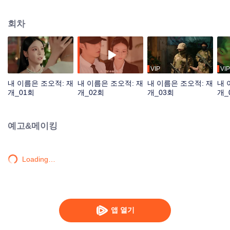
다시 선싱위를 만나게 되었고 그녀의 보디가드가 되어 함께 위험한 적들을 물리
치며 기억을 되찾고 새로운 인생을 시작한다.
회차
VIP
VIP
내 이름은 조오적: 재
내 이름은 조오적: 재
내 이름은 조오적: 재
내 
개_01회
개_02회
개_03회
개_
예고&메이킹
Loading…
앱 열기