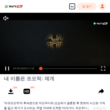
앱 열기
ko
00:00:00
/
00:17:26
내 이름은 조오적: 재개
'아규조오적'의 후속편으로 자오우디와 선싱위가 결혼한 후 뜻밖의 사고로 기억
을 잃고 위기가 도사리는 무법 지대에 도착한 이야기다. 자오우디는 그곳에서
전부[모두]