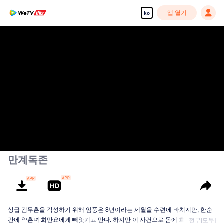
앱 열기
ko
만계독존
상급 검무혼을 각성하기 위해 임풍은 8년이라는 세월을 수련에 바치지만, 한순
간에 약혼녀 희만요에게 빼앗기고 만다. 하지만 이 사건으로 몸에 흐르던 봉황
전부[모두]