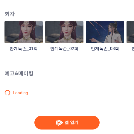
의 혈통이 깨어나고, 그렇게 장신 영지의 주인이 된다. 한편 검무혼을 잃었다는
이유로 임가의 눈엣가시로 전락한 그는 다행히 여동생과 할아버지 덕분에 자신
회차
감을 회복하고, 세상 밖으로 나가 눈앞에 놓인 겹겹의 시련을 헤쳐 나가며 만인
의 존경을 받는 무도의 최강자로 거듭난다.
만계독존_01회
만계독존_02회
만계독존_03회
예고&메이킹
Loading…
앱 열기