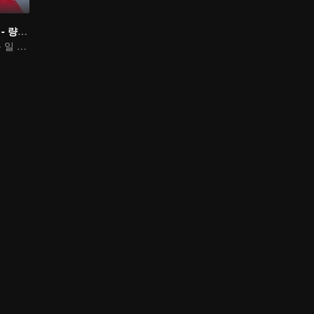
사랑스러운 우리 - 량신미경호시광
사랑은 결코 쉬운 일 아니야