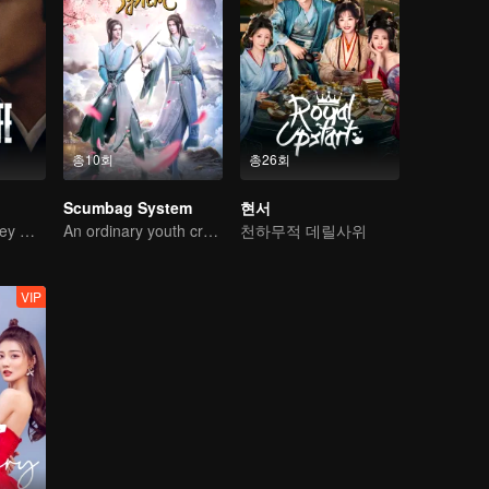
총10회
총26회
Scumbag System
현서
Start Your Journey With Fan Xian Again
An ordinary youth crossing as a villain into the book and abusing the hero!
천하무적 데릴사위
VIP