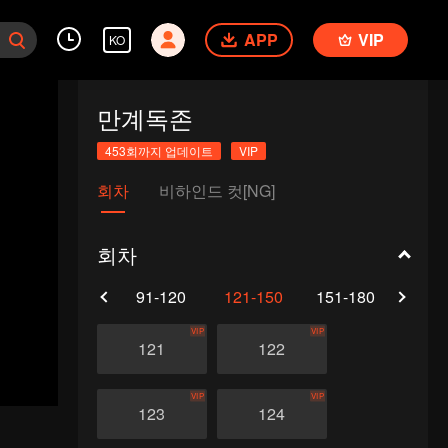
APP
VIP
KO
만계독존
453회까지 업데이트
VIP
회차
비하인드 컷[NG]
회차
61-90
91-120
121-150
151-180
181-
VIP
VIP
121
122
VIP
VIP
123
124