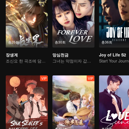
총26회
총30회
총36회
장생계
망심천금
Joy of Life S2
조신요 한 곡조에 담아내는 피와 눈물
그녀는 약점이자 갑옷이다
VIP
VIP
총55회
총480회
총31회