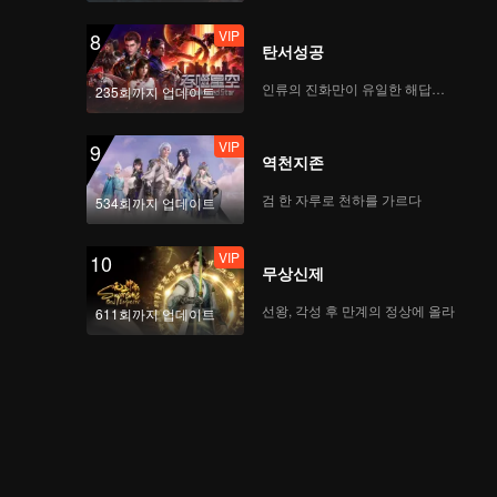
VIP
8
탄서성공
인류의 진화만이 유일한 해답이다
235회까지 업데이트
VIP
9
역천지존
검 한 자루로 천하를 가르다
534회까지 업데이트
VIP
10
무상신제
선왕, 각성 후 만계의 정상에 올라
611회까지 업데이트