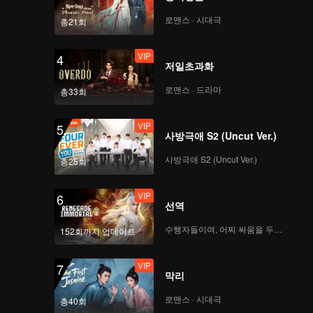
VIP
VIP
로맨스 · 시대극
총21회
139
140
VIP
4
VIP
VIP
저일초과화
141
142
로맨스 · 드라마
총33회
VIP
VIP
143
144
VIP
5
사방극애 S2 (Uncut Ver.)
VIP
VIP
사방극애 S2 (Uncut Ver.)
145
146
총25회
VIP
6
VIP
VIP
선역
147
148
수행자들이여, 어찌 싸움을 두려워하랴
152회까지 업데이트
VIP
VIP
149
150
VIP
7
막리
로맨스 · 시대극
총40회