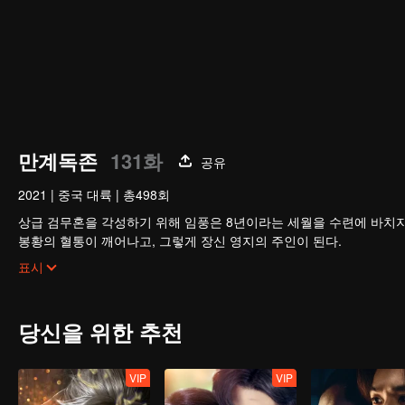
만계독존
131화
공유
2021
|
중국 대륙
|
총498회
상급 검무혼을 각성하기 위해 임풍은 8년이라는 세월을 수련에 바치지
봉황의 혈통이 깨어나고, 그렇게 장신 영지의 주인이 된다.
한편 검무혼을 잃었다는 이유로 임가의 눈엣가시로 전락한 그는 다행
표시
겹겹의 시련을 헤쳐 나가며 만인의 존경을 받는 무도의 최강자로 거듭
당신을 위한 추천
VIP
VIP