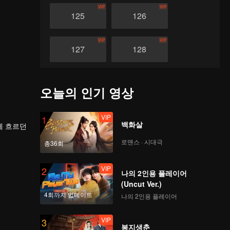
VIP
VIP
125
126
VIP
VIP
127
128
VIP
VIP
129
130
오늘의 인기 영상
VIP
VIP
131
132
VIP
1
백화살
에 흐르던
로맨스 · 시대극
VIP
VIP
총36회
에 놓인
133
134
VIP
2
나의 2인용 플레이어
VIP
VIP
135
136
(Uncut Ver.)
4회까지 업데이트
나의 2인용 플레이어
VIP
VIP
137
138
VIP
3
봉지생춘