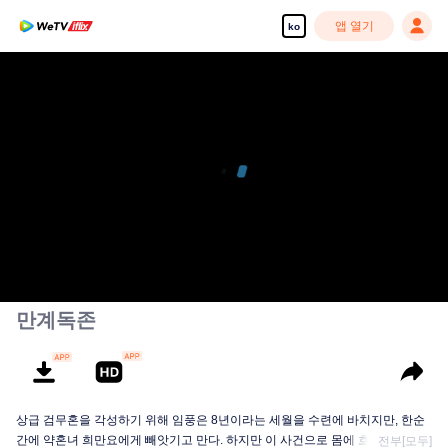
앱 열기
ko
만계독존
상급 검무혼을 각성하기 위해 임풍은 8년이라는 세월을 수련에 바치지만, 한순
간에 약혼녀 희만요에게 빼앗기고 만다. 하지만 이 사건으로 몸에 흐르던 봉황
전부[모두]