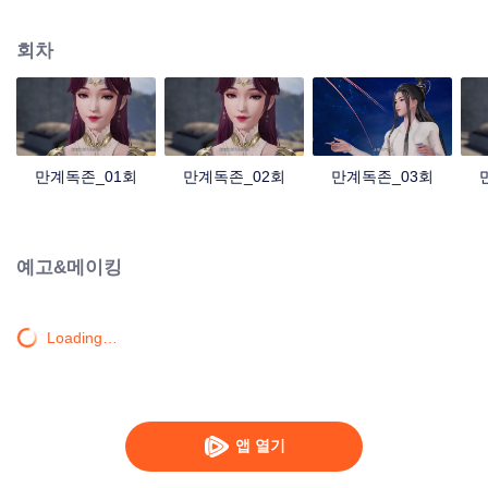
의 혈통이 깨어나고, 그렇게 장신 영지의 주인이 된다. 한편 검무혼을 잃었다는
이유로 임가의 눈엣가시로 전락한 그는 다행히 여동생과 할아버지 덕분에 자신
회차
감을 회복하고, 세상 밖으로 나가 눈앞에 놓인 겹겹의 시련을 헤쳐 나가며 만인
의 존경을 받는 무도의 최강자로 거듭난다.
만계독존_01회
만계독존_02회
만계독존_03회
예고&메이킹
Loading…
앱 열기