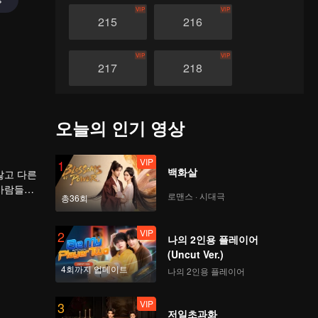
VIP
VIP
215
216
VIP
VIP
217
218
VIP
VIP
219
220
오늘의 인기 영상
VIP
VIP
221
222
VIP
1
백화살
 사람들은
로맨스 · 시대극
VIP
VIP
총36회
이 특별한
223
224
도착한 순
VIP
2
나의 2인용 플레이어
VIP
VIP
225
226
(Uncut Ver.)
4회까지 업데이트
나의 2인용 플레이어
VIP
VIP
227
228
VIP
3
저일초과화