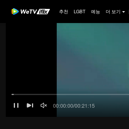
추천
LGBT
예능
더 보기
|