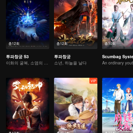
총12회
총12회
총10회
투파창궁 S3
투파창궁
Scumbag Syst
이화의 굴복, 소염의 불노화련
소년, 하늘을 날다
VIP
총12회
총480회
총32회