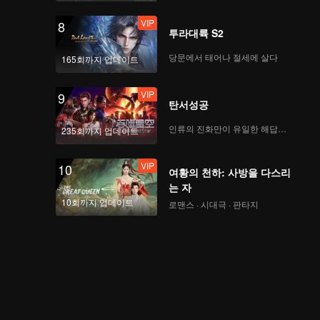
VIP
8
투라대륙 S2
당문에서 태어나 절세에 살다
165회까지 업데이트
VIP
9
탄서성공
인류의 진화만이 유일한 해답이다
235회까지 업데이트
VIP
10
여황의 천하: 사방을 다스리
는 자
10회까지 업데이트
로맨스 · 시대극 · 판타지