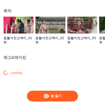
어내리게 한다. 육 씨 집안에 도착한 나령여, 좋은 신랑감을 찾고자 애쓰던 중 우
연히 육 씨 집안 셋째가 바로 그날 밤 자기에게 쫓겨 물에 빠진 사내라는 걸 알게
회차
되는데… 온 힘을 다해 비위를 맞췄지만, 번번이 외면당하고, 드디어 실망하고
다른 사내에게 다가가려 하자 이젠 자기가 방해하는 이 사내! 아무리 차가운 사
내 마음일지라도 어찌 그녀의 아름다움에 당하겠는가!
VIP
VIP
즘활저천교백미_01
즘활저천교백미_02
즘활저천교백미_03
즘활
회
회
회
회
예고&메이킹
Loading…
앱 열기