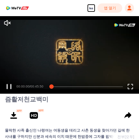
앱 열기
ko
즘활저천교백미
몰락한 사족 출신인 나령여는 여동생을 데리고 사촌 동생을 찾아가던 길에 한
사내를 구하지만 신분과 세속의 이치 때문에 한밤중에 그자를 핍박해 배에서 뛰
전부[모두]