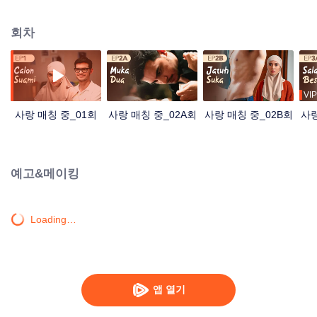
주선하면서 그녀의 사생활은 더욱 복잡졌다. 라시드는 완벽해 보이지만 어딘가
미스터리한 면을 감추고 있는 것 같다. 모든 것이 무너져 내리려는 순간, 어설프
회차
지만 진심 어린 인턴 랑가가 나타나 뜻밖에도 만다의 마음을 설레게 한다...가짜
사랑, 커리어의 압박, 그리고 두근대는 심장 사이에서… 만다는 다른 사람이 아
닌, 스스로의 사랑을 선택할 수 있을까요?
VIP
사랑 매칭 중_01회
사랑 매칭 중_02A회
사랑 매칭 중_02B회
사랑
예고&메이킹
Loading…
앱 열기