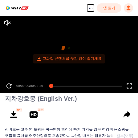
앱 열기
ko
고화질 콘텐츠를 끊김 없이 즐기세요
00:00:00
/
00:33:20
지차강호몽 (English Ver.)
신비로운 고수 염 도령은 귀곡맹의 함정에 빠져 기억을 잃은 여검객 용소광을
구출해 그녀를 어주산장으로 호송했다……산장 내부는 암류가 들끓고, 강호에
전부[모두]