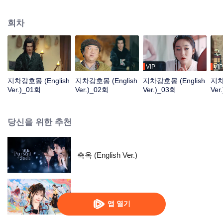
음모가 끊이지 않으며, 각 문파 간의 분쟁이 끊이지 않는다. 두 사람은 어쩔 수
없이 칼날이 난무하는 강호 투쟁에 휘말리고, 손잡고 권선징악하며 악세력인 귀
회차
곡맹에 맞선다. 그러나 과거의 일과 현재의 미스터리도 두 사람이 밝혀내기를
기다리고 있다…
VIP
VIP
지차강호몽 (English
지차강호몽 (English
지차강호몽 (English
지차
Ver.)_01회
Ver.)_02회
Ver.)_03회
Ver
당신을 위한 추천
축옥 (English Ver.)
영야성하 (English Ver.)
앱 열기