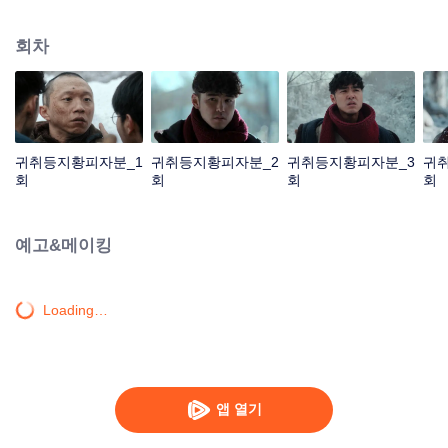
안굴로 들어가게 되고 거기서 일본 ‘급수 부대’ 유적을 발견하기까지 발생한 탐
험하는 드라마이다.
회차
귀취등지황피자분_1
귀취등지황피자분_2
귀취등지황피자분_3
귀
회
회
회
회
예고&메이킹
Loading…
앱 열기