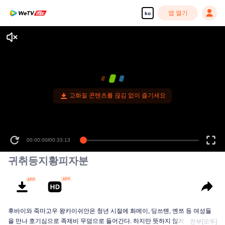
앱 열기
ko
고화질 콘텐츠를 끊김 없이 즐기세요
00:00:00
/
00:33:13
귀취등지황피자분
후바이와 죽마고우 왕카이쉬안은 청년 시절에 화메이, 딩쓰톈, 옌쯔 등 여성들
을 만나 호기심으로 족제비 무덤으로 들어간다. 하지만 뜻하지 않게 ‘염왕궁’백
전부[모두]