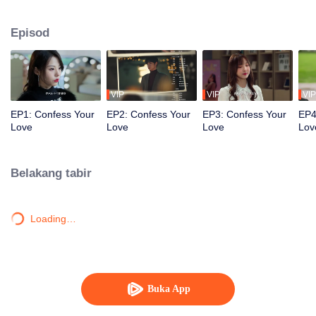
koma akibat kemalangan. Untuk membantu kakaknya mempertahankan
pekerjaannya, Lin Chen mengambil identitas kakaknya dan secara
Episod
kebetulan bertemu semula dengan Lu Xun, lelaki yang dia sukai semasa
zaman pelajar mereka.
VIP
VIP
VIP
EP1: Confess Your
EP2: Confess Your
EP3: Confess Your
EP4
Love
Love
Love
Lov
Belakang tabir
Loading…
Buka App