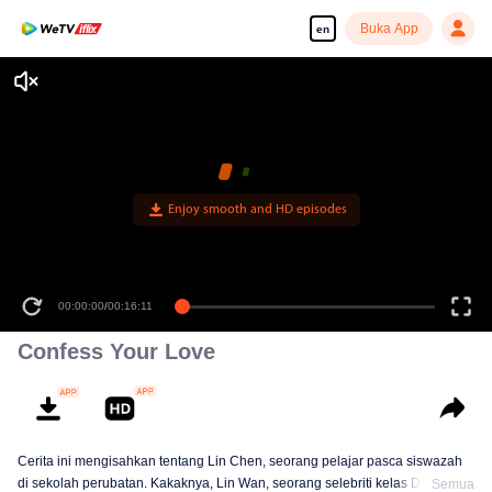
Buka App
en
Enjoy smooth and HD episodes
00:00:00
/
00:16:11
Confess Your Love
Cerita ini mengisahkan tentang Lin Chen, seorang pelajar pasca siswazah
di sekolah perubatan. Kakaknya, Lin Wan, seorang selebriti kelas D, jatuh
Semua