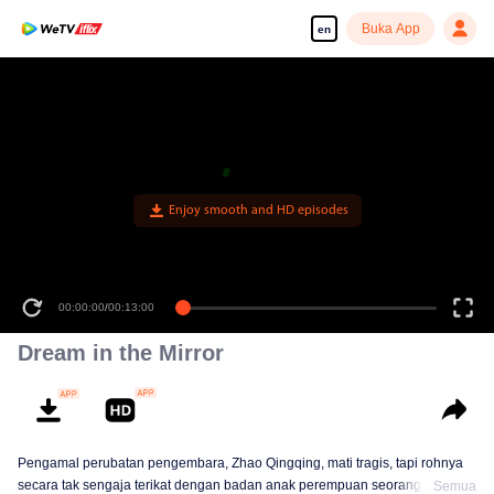
Buka App
en
Enjoy smooth and HD episodes
00:00:00
/
00:13:00
Dream in the Mirror
Pengamal perubatan pengembara, Zhao Qingqing, mati tragis, tapi rohnya
secara tak sengaja terikat dengan badan anak perempuan seorang jeneral,
Semua