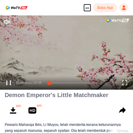
Buka App
en
Enjoy smooth and HD episodes
00:00:00
/
00:06:35
Demon Emperor's Little Matchmaker
Pewaris Maharaja Iblis, Li Wuyou, telah menderita kerana keturunannya
yang separuh manusia, separuh syaitan. Dia telah membentuk personaliti
Semua