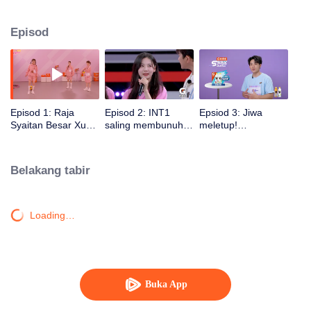
influencer generasi baharu. Ia menonjolkan "superstar" melalui latihan
sukan dan pertandingan, sambil mempromosikan kecergasan nasional dan
Episod
gaya hidup sihat.
Episod 1: Raja
Episod 2: INT1
Epsiod 3: Jiwa
Syaitan Besar Xu
saling membunuh,
meletup!
Mengjie kembali,
tali perang Xu
Perlumbaan
Lang Ping memuji
Mengjie 6 saat
melintasi halangan
Zhang Jiayuan
menutup dewa
sangat sengit
Belakang tabir
Loading…
Buka App