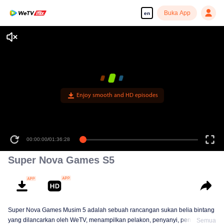
Buka App
en
Enjoy smooth and HD episodes
00:00:00
/
01:36:28
Super Nova Games S5
Super Nova Games Musim 5 adalah sebuah rancangan sukan belia bintang
yang dilancarkan oleh WeTV, menampilkan pelakon, penyanyi, penari, dan
Semua