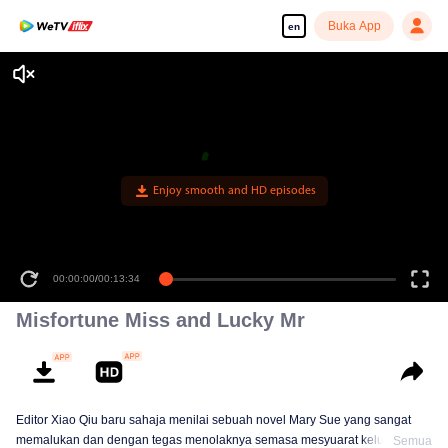
Buka App
en
Enjoy smooth and HD episodes
00:00:00
/
00:13:34
Misfortune Miss and Lucky Mr
Editor Xiao Qiu baru sahaja menilai sebuah novel Mary Sue yang sangat
memalukan dan dengan tegas menolaknya semasa mesyuarat kelulusan.
Semua