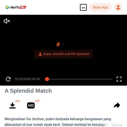
Buka App
en
Enjoy smooth and HD episodes
00:00:00
/
00:44:59
A Splendid Match
Mengisahkan Gu Jinzhao, puteri daripada keluarga bangsawan yang
dibesarkan di luar rumah sejak kecil. Setelah kembali ke keluarganya
Semua