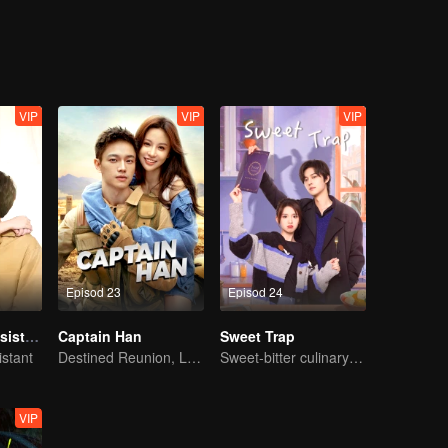
atu sama lain. Kasih sayang mereka menyembuhkan hati mereka, mem
na".
VIP
VIP
VIP
Episod 23
Episod 24
My Naughty Assistant
Captain Han
Sweet Trap
stant
Destined Reunion, Love in the Rainforest
Sweet-bitter culinary rivalry
VIP