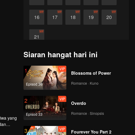
VIP
VIP
VIP
VIP
VIP
16
17
18
19
20
VIP
21
Siaran hangat hari ini
VIP
1
Blossoms of Power
Romance · Kuno
Episod 36
VIP
2
Overdo
Romance · Sinopsis
Episod 33
iwa yang
dan
VIP
3
an mereka
Fourever You Part 2