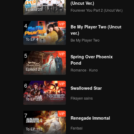
bolehkan
(Uncut Ver.)
Episod 25
Fourever You Part 2 (Uncut Ver.)
VIP
4
Be My Player Two (Uncut
ver.)
To EP 4
Be My Player Two
VIP
5
Spring Over Phoenix
Pond
Episod 21
Romance · Kuno
VIP
6
Swallowed Star
Fiksyen sains
To EP 235
VIP
7
Renegade Immortal
Fantasi
To EP 152