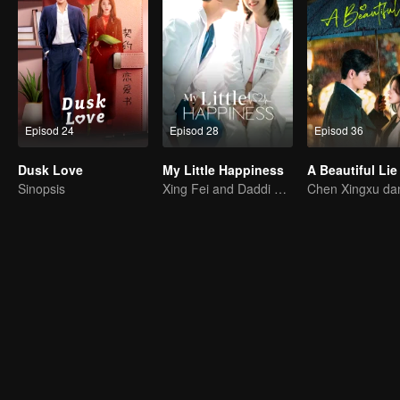
Episod 24
Episod 28
Episod 36
Dusk Love
My Little Happiness
A Beautiful Lie
Sinopsis
Xing Fei and Daddi Tang's sweet love story.