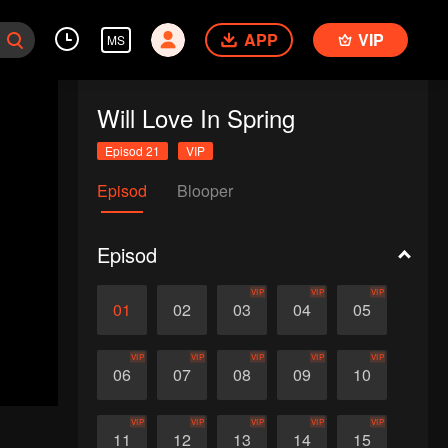
APP
VIP
MS
Will Love In Spring
Episod 21
VIP
Episod
Blooper
Episod
VIP
VIP
VIP
01
02
03
04
05
VIP
VIP
VIP
VIP
VIP
06
07
08
09
10
VIP
VIP
VIP
VIP
VIP
11
12
13
14
15