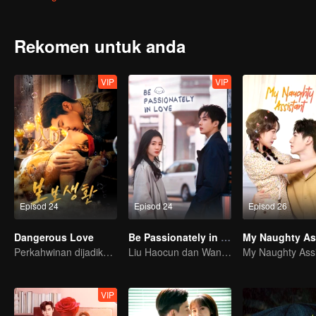
berbeza, tetapi mereka belajar untuk memahami dan menerima s
mereka merangkul dan menghargai diri mereka yang "tidak sempur
Rekomen untuk anda
VIP
VIP
Episod 24
Episod 24
Episod 26
Dangerous Love
Be Passionately in Love
Perkahwinan dijadikan umpan untuk balas dendam!
Liu Haocun dan Wang Anyu membawakan kisah cinta remaja yang suci.
My Naughty Assi
VIP