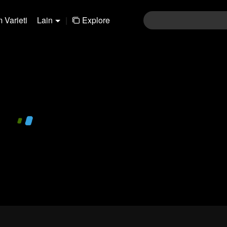
 Varieti
Lain
|
Explore