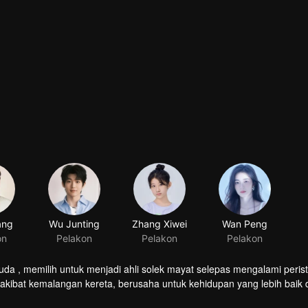
ang
Wu Junting
on
Pelakon
 memilih untuk menjadi ahli solek mayat selepas mengalami perist
kibat kemalangan kereta, berusaha untuk kehidupan yang lebih baik 
ama ini menggambarkan perjalanan mereka yang personaliti dan keada