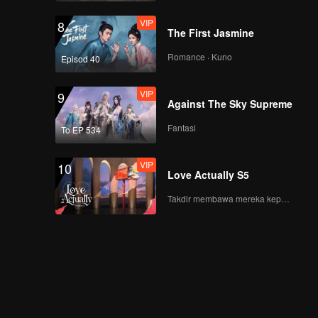
VIP
8
The First Jasmine
Romance · Kuno
Episod 40
VIP
9
Against The Sky Supreme
Fantasi
To EP 534
VIP
10
Love Actually S5
Takdir membawa mereka kepada cinta yang tulus!