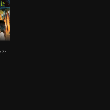
Chen Xingxu dan Zhang Yuxi， Cinta Manis Penuh