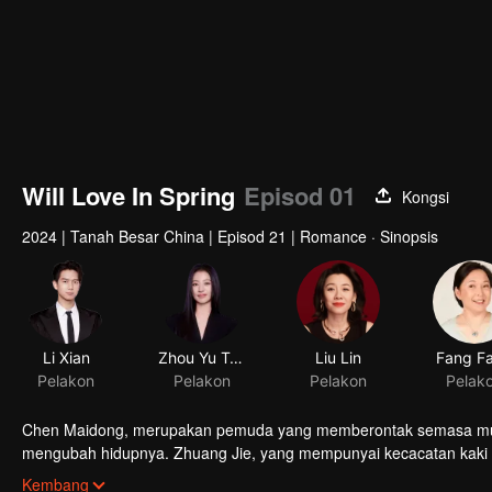
Will Love In Spring
Episod 01
Kongsi
2024
|
Tanah Besar China
|
Episod 21
|
Romance · Sinopsis
Li Xian
Zhou Yu Tong
Liu Lin
Fang F
Pelakon
Pelakon
Pelakon
Pelak
Chen Maidong, merupakan pemuda yang memberontak semasa muda ,
mengubah hidupnya. Zhuang Jie, yang mempunyai kecacatan kaki a
menjadi seorang profesional berjaya di sebuah bandar besar. Dr
Kembang