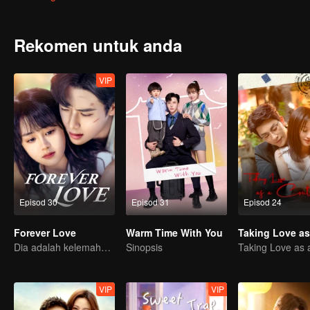
berbeza, tetapi mereka belajar untuk memahami dan menerima s
mereka merangkul dan menghargai diri mereka yang "tidak sempur
Rekomen untuk anda
VIP
Episod 30
Episod 31
Episod 24
Forever Love
Warm Time With You
Dia adalah kelemahannya, namun juga pelindungnya
Sinopsis
VIP
VIP