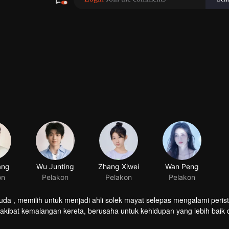
 memilih untuk menjadi ahli solek mayat selepas mengalami perist
kibat kemalangan kereta, berusaha untuk kehidupan yang lebih baik 
ama ini menggambarkan perjalanan mereka yang personaliti dan keada