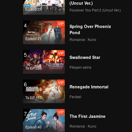
bolehkan
(Uncut Ver.)
Episod 25
Fourever You Part 2 (Uncut Ver.)
VIP
4
Spring Over Phoenix
Pond
Episod 21
Romance · Kuno
VIP
5
Swallowed Star
Fiksyen sains
To EP 235
VIP
6
Renegade Immortal
Fantasi
To EP 152
VIP
7
The First Jasmine
Romance · Kuno
Episod 40