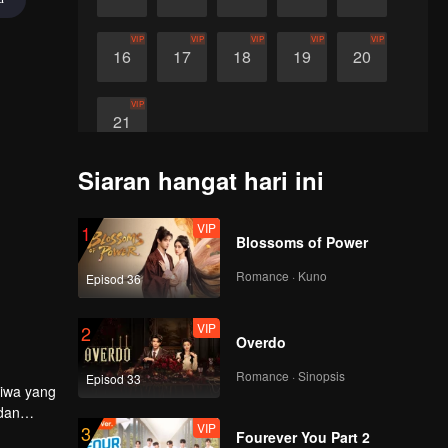
VIP
VIP
VIP
VIP
VIP
16
17
18
19
20
VIP
21
Siaran hangat hari ini
VIP
1
Blossoms of Power
Romance · Kuno
Episod 36
VIP
2
Overdo
Romance · Sinopsis
Episod 33
iwa yang
dan
VIP
3
an mereka
Fourever You Part 2