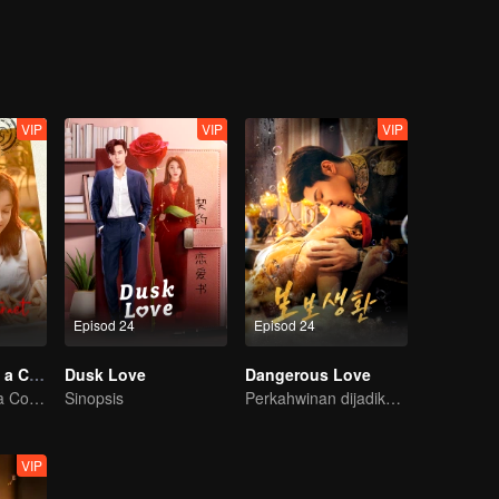
atu sama lain. Kasih sayang mereka menyembuhkan hati mereka, mem
na".
VIP
VIP
VIP
Episod 24
Episod 24
Taking Love as a Contract
Dusk Love
Dangerous Love
Taking Love as a Contract
Sinopsis
Perkahwinan dijadikan umpan untuk balas dendam!
VIP