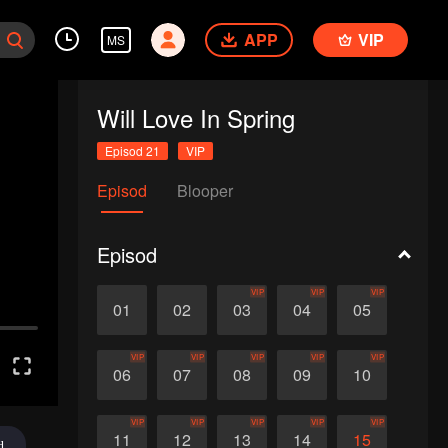
APP
VIP
MS
Will Love In Spring
Episod 21
VIP
Episod
Blooper
Episod
VIP
VIP
VIP
01
02
03
04
05
VIP
VIP
VIP
VIP
VIP
06
07
08
09
10
VIP
VIP
VIP
VIP
VIP
11
12
13
14
15