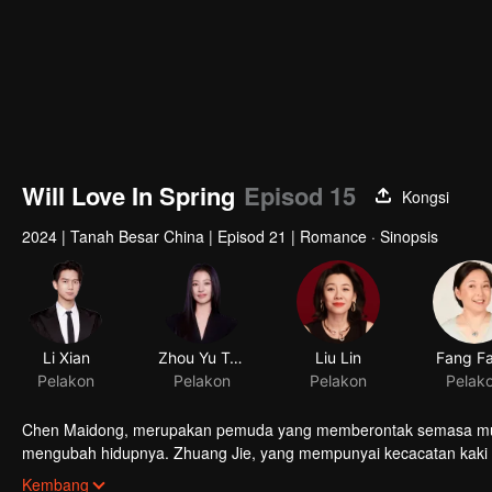
Will Love In Spring
Episod 15
Kongsi
2024
|
Tanah Besar China
|
Episod 21
|
Romance · Sinopsis
Chen Maidong, merupakan pemuda yang memberontak semasa muda ,
mengubah hidupnya. Zhuang Jie, yang mempunyai kecacatan kaki a
menjadi seorang profesional berjaya di sebuah bandar besar. Dr
Kembang