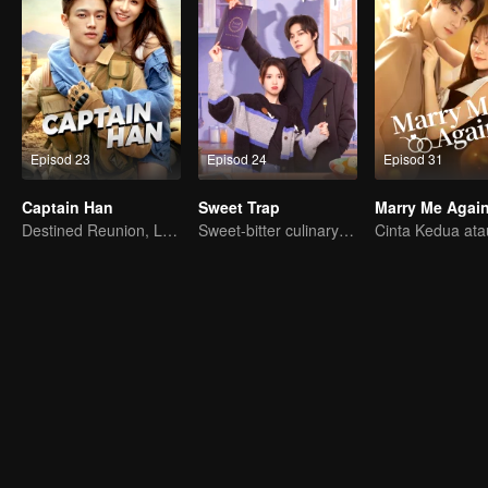
Episod 23
Episod 24
Episod 31
Captain Han
Sweet Trap
Marry Me Agai
Destined Reunion, Love in the Rainforest
Sweet-bitter culinary rivalry