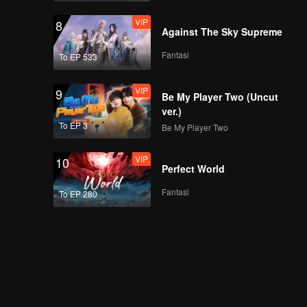
VIP
8
Against The Sky Supreme
Fantasi
To EP 533
VIP
9
Be My Player Two (Uncut
ver.)
To EP 3
Be My Player Two
VIP
10
Perfect World
Fantasi
To EP 280